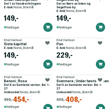
Del 1 av
Vandrertrilogien
Del av
Børn av tiden og
E-bok
|
Norsk, Bokmål
Segelfoss by
E-bok
|
Norsk, Bokmål
149,-
149,-
Nettlager
Nettlager
Knut Hamsun
Knut Hamsun
Siste kapittel
Pan
E-bok
|
Norsk, Bokmål
E-bok
|
Norsk, Bokmål
149,-
229,-
Nettlager
Nettlager
Knut Hamsun
Knut Hamsun
Benoni ; Rosa
Svermere ; Under høststjernen
Del 6 av
Samlede verker. Bd. 1-
Del 5 av
Samlede verker. Bd. 1-
27
27
Innbundet
|
Norsk, Bokmål
Innbundet
|
Norsk, Bokmål
454,-
408,-
499,-
449,-
Nettlager
Nettlager