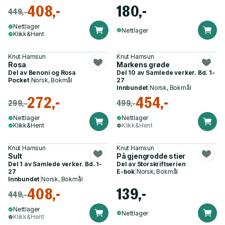
408,-
180,-
449,-
Nettlager
Nettlager
Klikk&Hent
Knut Hamsun
Knut Hamsun
Rosa
Markens grøde
Del av
Benoni og Rosa
Del 10 av
Samlede verker. Bd. 1-
Pocket
|
Norsk, Bokmål
27
Innbundet
|
Norsk, Bokmål
272,-
454,-
299,-
499,-
Nettlager
Nettlager
Klikk&Hent
Klikk&Hent
Knut Hamsun
Knut Hamsun
Sult
På gjengrodde stier
Del 1 av
Samlede verker. Bd. 1-
Del av
Storskriftserien
27
E-bok
|
Norsk, Bokmål
Innbundet
|
Norsk, Bokmål
408,-
139,-
449,-
Nettlager
Nettlager
Klikk&Hent