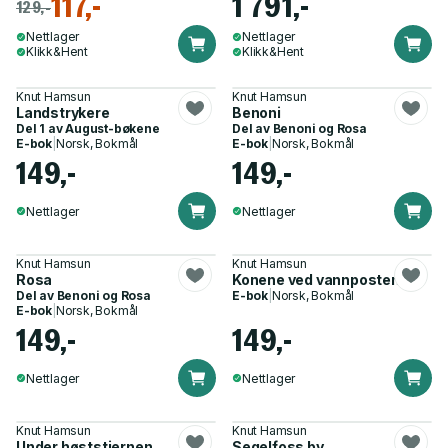
117,-
1 791,-
129,-
Nettlager
Nettlager
Klikk&Hent
Klikk&Hent
Knut Hamsun
Knut Hamsun
Landstrykere
Benoni
Del 1 av
August-bøkene
Del av
Benoni og Rosa
E-bok
|
Norsk, Bokmål
E-bok
|
Norsk, Bokmål
149,-
149,-
Nettlager
Nettlager
Knut Hamsun
Knut Hamsun
Rosa
Konene ved vannposten
Del av
Benoni og Rosa
E-bok
|
Norsk, Bokmål
E-bok
|
Norsk, Bokmål
149,-
149,-
Nettlager
Nettlager
Knut Hamsun
Knut Hamsun
Under høststjernen
Segelfoss by