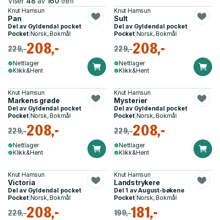
Viser
48
av
160
treff
Knut Hamsun
Knut Hamsun
Pan
Sult
Del av
Gyldendal pocket
Del av
Gyldendal pocket
Pocket
|
Norsk, Bokmål
Pocket
|
Norsk, Bokmål
208,-
208,-
229,-
229,-
Nettlager
Nettlager
Klikk&Hent
Klikk&Hent
Knut Hamsun
Knut Hamsun
Markens grøde
Mysterier
Del av
Gyldendal pocket
Del av
Gyldendal pocket
Pocket
|
Norsk, Bokmål
Pocket
|
Norsk, Bokmål
208,-
208,-
229,-
229,-
Nettlager
Nettlager
Klikk&Hent
Klikk&Hent
Knut Hamsun
Knut Hamsun
Victoria
Landstrykere
Del av
Gyldendal pocket
Del 1 av
August-bøkene
Pocket
|
Norsk, Bokmål
Pocket
|
Norsk, Bokmål
208,-
181,-
229,-
199,-