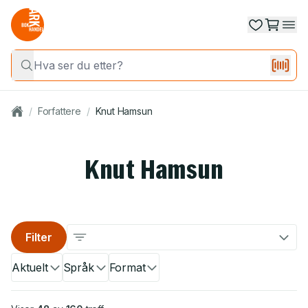
/
Forfattere
/
Knut Hamsun
Knut Hamsun
Filter
Aktuelt
Språk
Format