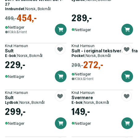
27
Innbundet
|
Norsk, Bokmål
454,-
289,-
499,-
Nettlager
Nettlager
Klikk&Hent
Knut Hamsun
Knut Hamsun
Sult
Sult - i original tekstversjon fr
E-bok
|
Norsk, Bokmål
Pocket
|
Norsk, Bokmål
229,-
272,-
299,-
Nettlager
Nettlager
Klikk&Hent
Knut Hamsun
Knut Hamsun
Sult
Svermere
Lydbok
|
Norsk, Bokmål
E-bok
|
Norsk, Bokmål
299,-
149,-
Nettlager
Nettlager