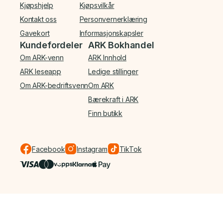
Kjøpshjelp
Kjøpsvilkår
Kontakt oss
Personvernerklæring
Gavekort
Informasjonskapsler
Kundefordeler
ARK Bokhandel
Om ARK-venn
ARK Innhold
ARK leseapp
Ledige stillinger
Om ARK-bedriftsvenn
Om ARK
Bærekraft i ARK
Finn butikk
Facebook
Instagram
TikTok