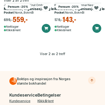
Viser
2
av
2
treff
Jon Gunnar Nesse, Knut Omholt
Knut Omholt, Jon Gunnar Nesse
Pensum -20%
Pensum -20%
Mennesker, organisasjon og ledelse - en innføringsbok
Mennesker, organisasjon og le
Pocket
|
Norsk, Bokmål
Pocket
|
Norsk, Bokmål
559,-
143,-
699,-
179,-
Nettlager
Nettlager
Klikk&Hent
Klikk&Hent
Viser
2
av
2
treff
Boktips og inspirasjon fra Norges
største bokhandel
Bunnmeny
Kundeservice
Betingelser
Kundeservice
Klikk&Hent