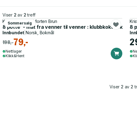
Viser
2
av
2
treff
Kristine Lillevik, Morten Brun
Kris
Sommersalg
8 potte' - mat fra venner til venner : klubbkokebok
8 p
Innbundet
|
Norsk, Bokmål
Inn
79,-
2
198,-
Nettlager
Ne
Klikk&Hent
Kl
Viser
2
av
2
tr