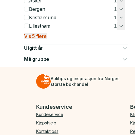
Asker
1
Bergen
1
Kristiansund
1
Lillestrøm
1
Vis 5 flere
Utgitt år
Målgruppe
Boktips og inspirasjon fra Norges
største bokhandel
Bunnmeny
Kundeservice
B
Kundeservice
Kl
Kjøpshjelp
Kj
Kontakt oss
Pe