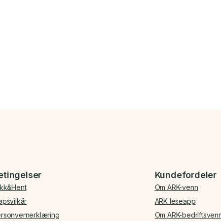
etingelser
Kundefordeler
ikk&Hent
Om ARK-venn
øpsvilkår
ARK leseapp
rsonvernerklæring
Om ARK-bedriftsven