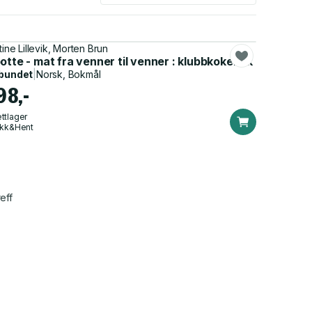
tine Lillevik, Morten Brun
otte - mat fra venner til venner : klubbkokebok
bundet
|
Norsk, Bokmål
98,-
ttlager
ikk&Hent
eff