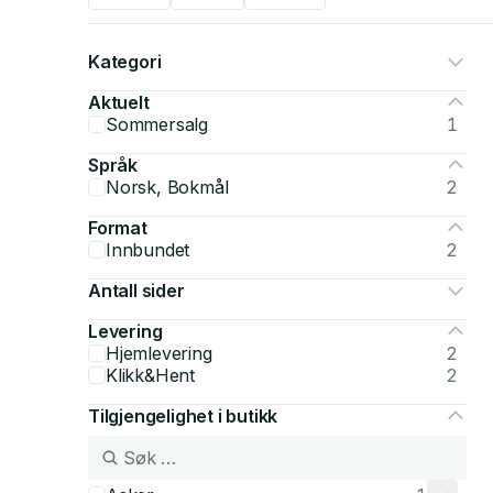
Kategori
Aktuelt
Sommersalg
1
Språk
Norsk, Bokmål
2
Format
Innbundet
2
Antall sider
Levering
Hjemlevering
2
Klikk&Hent
2
Tilgjengelighet i butikk