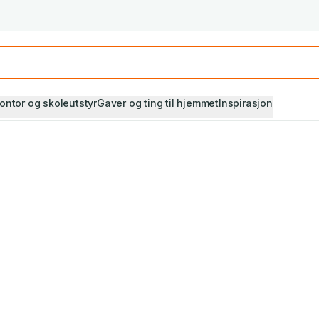
Studiestart! Alle* pensumbøker -20%
Se utvalget her
ontor og skoleutstyr
Gaver og ting til hjemmet
Inspirasjon