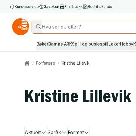
Kundeservice
Gavekort
Finn butikk
Bedriftskunde
Bøker
Barnas ARK
Spill og puslespill
Leker
Hobby
K
/
Forfattere
/
Kristine Lillevik
Kristine Lillevik
Aktuelt
Språk
Format