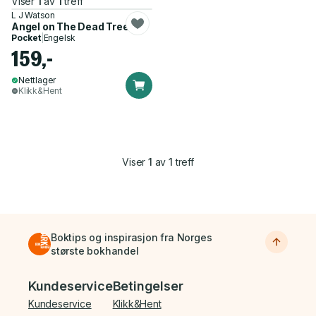
Viser
1
av
1
treff
L J Watson
Angel on The Dead Tree
Pocket
|
Engelsk
159,-
Nettlager
Klikk&Hent
Viser
1
av
1
treff
Boktips og inspirasjon fra Norges
største bokhandel
Bunnmeny
Kundeservice
Betingelser
Kundeservice
Klikk&Hent