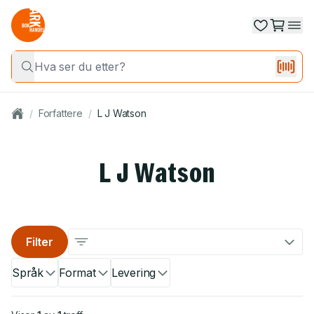
/
Forfattere
/
L J Watson
L J Watson
Filter
Språk
Format
Levering