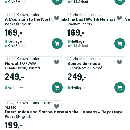
Klikk&Hent
Klikk&Hent
László Krasznahorkai
László Krasznahorkai
A Mountain to the North, A Lake to The South, Paths to the Wes
The Last Wolf & Herman
Pocket
|
Engelsk
Pocket
|
Engelsk
169,-
169,-
Nettlager
Nettlager
Klikk&Hent
Klikk&Hent
László Krasznahorkai
László Krasznahorkai
Herscht 07769
Seiobo der nede
E-bok
|
Norsk, Bokmål
E-bok
|
Norsk, Bokmål
249,-
249,-
Nettlager
Nettlager
László Krasznahorkai, Ottilie
Mulzet
Destruction and Sorrow beneath the Heavens – Reportage
Pocket
|
Engelsk
199,-