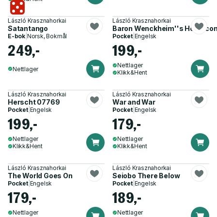
László Krasznahorkai
László Krasznahorkai
Satantango
Baron Wenckheim''s Homeco
E-bok
|
Norsk, Bokmål
Pocket
|
Engelsk
249,-
199,-
Nettlager
Nettlager
Klikk&Hent
László Krasznahorkai
László Krasznahorkai
Herscht 07769
War and War
Pocket
|
Engelsk
Pocket
|
Engelsk
199,-
179,-
Nettlager
Nettlager
Klikk&Hent
Klikk&Hent
László Krasznahorkai
László Krasznahorkai
The World Goes On
Seiobo There Below
Pocket
|
Engelsk
Pocket
|
Engelsk
179,-
189,-
Nettlager
Nettlager