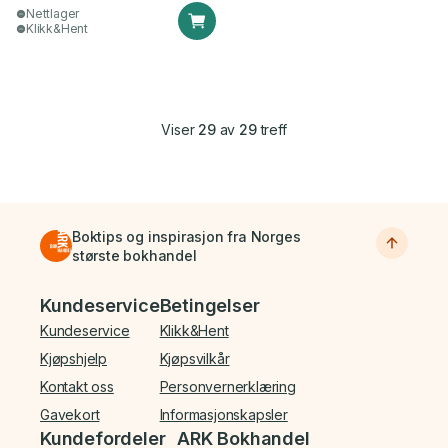
Nettlager
Klikk&Hent
Viser
29
av
29
treff
Boktips og inspirasjon fra Norges
største bokhandel
Bunnmeny
Kundeservice
Betingelser
Kundeservice
Klikk&Hent
Kjøpshjelp
Kjøpsvilkår
Kontakt oss
Personvernerklæring
Gavekort
Informasjonskapsler
Kundefordeler
ARK Bokhandel