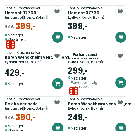
László Krasznahorkai
László Krasznahorkai
Herscht 07769
Herscht 07769
Innbundet
|
Norsk, Bokmål
Lydbok
|
Norsk, Bokmål
399,-
399,-
439,-
Nettlager
Nettlager
Klikk&Hent
László Krasznahorkai
László Krasznahorkai
Forhåndsbestill
Baron Wenckheim vender hjem
Den siste ulven
Lydbok
|
Norsk, Bokmål
E-bok
|
Norsk, Bokmål
299,-
429,-
Nettlager
Forventes i salg
Nettlager
13.08.2026
László Krasznahorkai
László Krasznahorkai
Seiobo der nede
Baron Wenckheim vender hje
Innbundet
|
Norsk, Bokmål
E-bok
|
Norsk, Bokmål
390,-
249,-
429,-
Nettlager
Nettlager
Klikk&Hent