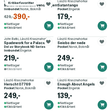
László Krasznahorkai
László Krasznahorkai
Kritikerfavoritter
Baron Wenckheim vender hjem
Satantango
Innbundet
|
Norsk, Bokmål
Pocket
|
Engelsk
390,-
179,-
429,-
Nettlager
Nettlager
Klikk&Hent
Klikk&Hent
John Batki, László Krasznahorkai
László Krasznahorkai
Spadework for a Palace
Seiobo der nede
Del av
Storybook ND Series
Pocket
|
Norsk, Bokmål
Innbundet
|
Engelsk
219,-
249,-
Nettlager
Nettlager
Klikk&Hent
Klikk&Hent
László Krasznahorkai
László Krasznahorkai
Herscht 07769
Enough About Angels
Pocket
|
Norsk, Bokmål
Pocket
|
Engelsk
249,-
139,-
Nettlager
Nettlager
Klikk&Hent
Klikk&Hent