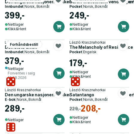
Den ungarske nasjonens sikkerhet - på jakt etter dagsommer
Baron Wenckheim vender hje
Innbundet
|
Norsk, Bokmål
Pocket
|
Norsk, Bokmål
399,-
249,-
Nettlager
Nettlager
Klikk&Hent
Klikk&Hent
László Krasznahorkai
László Krasznahorkai
Forhåndsbestill
Den siste ulven
The Melancholy of Resistance
Innbundet
|
Norsk, Bokmål
Pocket
|
Engelsk
379,-
179,-
Nettlager
Nettlager
Forventes i salg
Klikk&Hent
13.08.2026
László Krasznahorkai
László Krasznahorkai
Den ungarske nasjonens sikkerhet - på jakt etter dagsommer
Satantango
E-bok
|
Norsk, Bokmål
Pocket
|
Norsk, Bokmål
289,-
208,-
229,-
Nettlager
Nettlager
Klikk&Hent