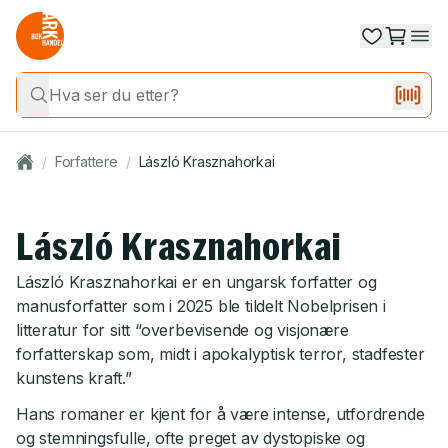
/
Forfattere
/
László Krasznahorkai
László Krasznahorkai
László Krasznahorkai er en ungarsk forfatter og
manusforfatter som i 2025 ble tildelt Nobelprisen i
litteratur for sitt “overbevisende og visjonære
forfatterskap som, midt i apokalyptisk terror, stadfester
kunstens kraft.”
Hans romaner er kjent for å være intense, utfordrende
og stemningsfulle, ofte preget av dystopiske og