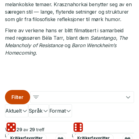
melankolske temaer. Krasznahorkai benytter seg av en
særegen stil — lange, flytende setninger og strukturer
som glir fra filosofiske refleksjoner til mørk humor.
Flere av verkene hans er blitt filmatisert i samarbeid
med regissøren Béla Tarr, blant dem
Satantango
,
The
Melancholy of Resistance
og
Baron Wenckheim’s
Homecoming
.
Filter
Aktuelt
Språk
Format
Viser
29
av
29
treff
László Krasznahorkai
László Krasznahorkai
Kritikerfavoritter
Kritikerfavoritter