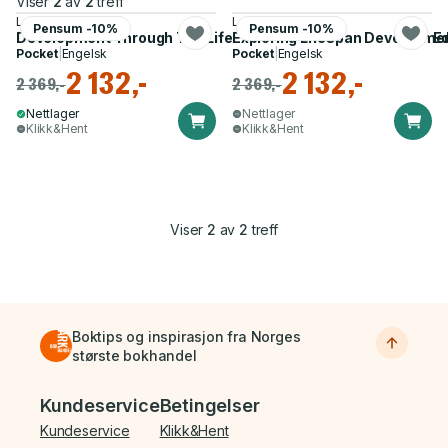
Viser
2
av
2
treff
Laura E. Berk
Laura E. Berk
Pensum -10%
Pensum -10%
Development Through The Lifespan - International Student Ed
Exploring Lifespan Development
Pocket
|
Engelsk
Pocket
|
Engelsk
2 132,-
2 132,-
2 369,-
2 369,-
Nettlager
Nettlager
Klikk&Hent
Klikk&Hent
Viser
2
av
2
treff
Boktips og inspirasjon fra Norges
største bokhandel
Bunnmeny
Kundeservice
Betingelser
Kundeservice
Klikk&Hent