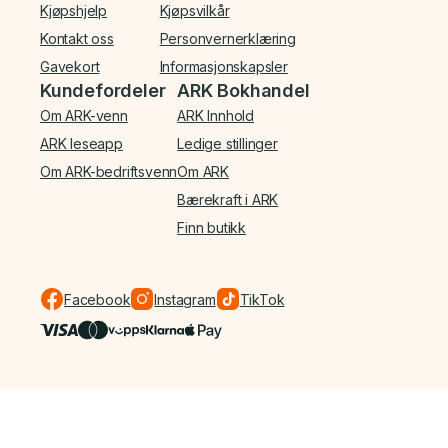
Kjøpshjelp
Kjøpsvilkår
Kontakt oss
Personvernerklæring
Gavekort
Informasjonskapsler
Kundefordeler
ARK Bokhandel
Om ARK-venn
ARK Innhold
ARK leseapp
Ledige stillinger
Om ARK-bedriftsvenn
Om ARK
Bærekraft i ARK
Finn butikk
Facebook
Instagram
TikTok