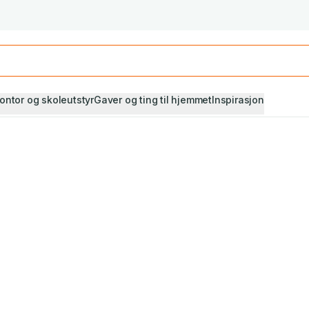
Studiestart! Alle* pensumbøker -20%
Se utvalget her
ontor og skoleutstyr
Gaver og ting til hjemmet
Inspirasjon