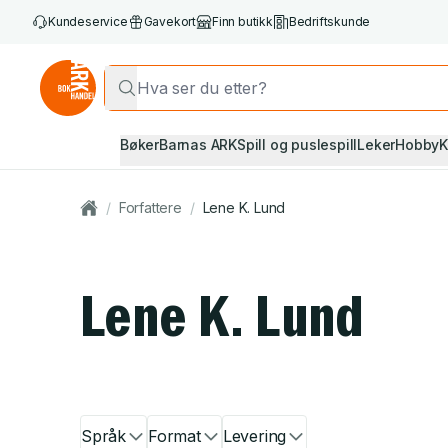
Kundeservice
Gavekort
Finn butikk
Bedriftskunde
Bøker
Barnas ARK
Spill og puslespill
Leker
Hobby
K
/
Forfattere
/
Lene K. Lund
Lene K. Lund
Språk
Format
Levering