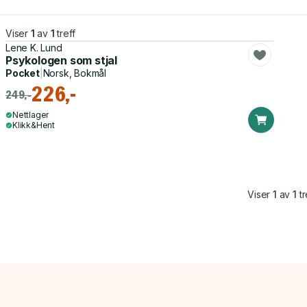
Viser
1
av
1
treff
Lene K. Lund
Psykologen som stjal
Pocket
|
Norsk, Bokmål
226,-
249,-
Nettlager
Klikk&Hent
Viser
1
av
1
tr