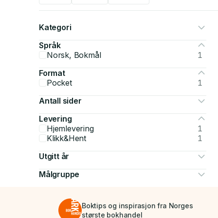
Kategori
Språk
Norsk, Bokmål
1
Format
Pocket
1
Antall sider
Levering
Hjemlevering
1
Klikk&Hent
1
Utgitt år
Målgruppe
Boktips og inspirasjon fra Norges
største bokhandel