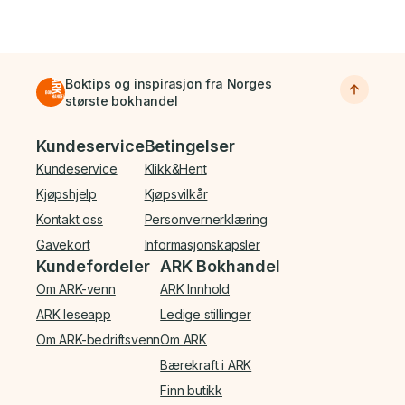
Boktips og inspirasjon fra Norges
største bokhandel
Bunnmeny
Kundeservice
Betingelser
Kundeservice
Klikk&Hent
Kjøpshjelp
Kjøpsvilkår
Kontakt oss
Personvernerklæring
Gavekort
Informasjonskapsler
Kundefordeler
ARK Bokhandel
Om ARK-venn
ARK Innhold
ARK leseapp
Ledige stillinger
Om ARK-bedriftsvenn
Om ARK
Bærekraft i ARK
Finn butikk