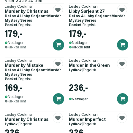
Viser
20
av
20
treff
Lesley Cookman
Lesley Cookman
Murder by Christmas
Libby Sarjeant 27
Del av
A Libby Sarjeant Murder
Del av
A Libby Sarjeant Murder
Mystery Series
Mystery Series
Pocket
|
Engelsk
Pocket
|
Engelsk
179,-
179,-
Nettlager
Nettlager
Klikk&Hent
Klikk&Hent
Lesley Cookman
Lesley Cookman
Murder by Mistake
Murder in the Green
Del av
A Libby Sarjeant Murder
Lydbok
|
Engelsk
Mystery Series
Pocket
|
Engelsk
169,-
236,-
Nettlager
Nettlager
Klikk&Hent
Lesley Cookman
Lesley Cookman
Murder by Christmas
Murder Imperfect
Lydbok
|
Engelsk
Lydbok
|
Engelsk
236,-
236,-