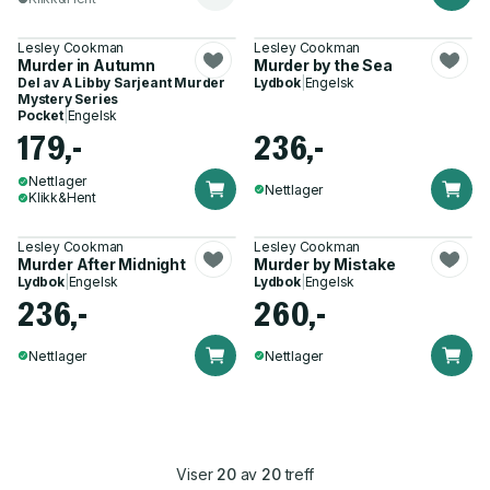
Lesley Cookman
Lesley Cookman
Murder in Autumn
Murder by the Sea
Del av
A Libby Sarjeant Murder
Lydbok
|
Engelsk
Mystery Series
Pocket
|
Engelsk
179,-
236,-
Nettlager
Nettlager
Klikk&Hent
Lesley Cookman
Lesley Cookman
Murder After Midnight
Murder by Mistake
Lydbok
|
Engelsk
Lydbok
|
Engelsk
236,-
260,-
Nettlager
Nettlager
Viser
20
av
20
treff