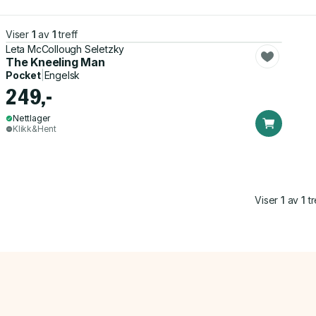
Viser
1
av
1
treff
Leta McCollough Seletzky
The Kneeling Man
Pocket
|
Engelsk
249,-
Nettlager
Klikk&Hent
Viser
1
av
1
tr