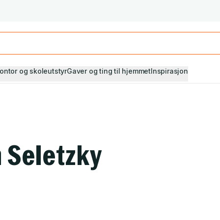
Studiestart! Alle* pensumbøker -20%
Se utvalget her
ontor og skoleutstyr
Gaver og ting til hjemmet
Inspirasjon
 Seletzky