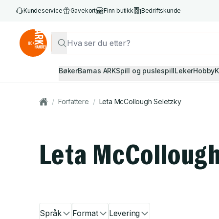
Kundeservice
Gavekort
Finn butikk
Bedriftskunde
Bøker
Barnas ARK
Spill og puslespill
Leker
Hobby
K
/
Forfattere
/
Leta McCollough Seletzky
Leta McCollough
Språk
Format
Levering