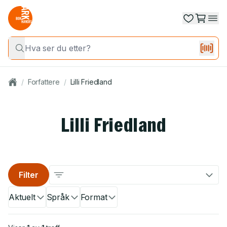
/
Forfattere
/
Lilli Friedland
Lilli Friedland
Filter
Aktuelt
Språk
Format