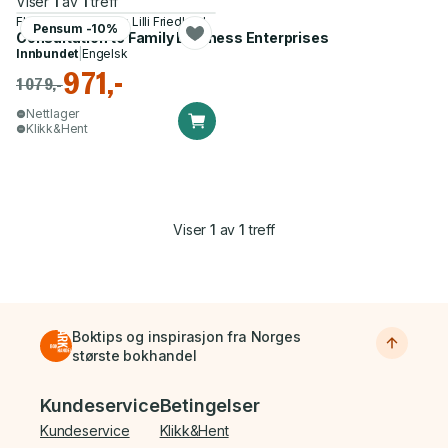
Viser
1
av
1
treff
Florence W. Kaslow, Lilli Friedland
Pensum -10%
Consultation to Family Business Enterprises
Innbundet
|
Engelsk
971,-
1 079,-
Nettlager
Klikk&Hent
Viser
1
av
1
treff
Boktips og inspirasjon fra Norges
største bokhandel
Bunnmeny
Kundeservice
Betingelser
Kundeservice
Klikk&Hent