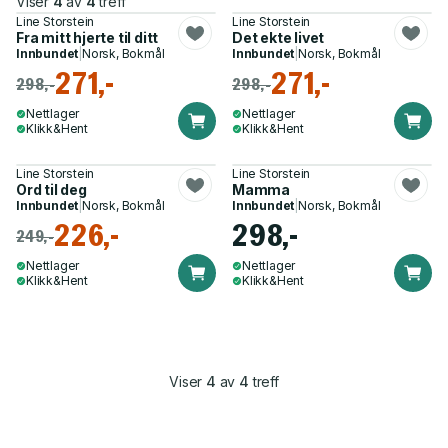
Viser
4
av
4
treff
Line Storstein
Line Storstein
Fra mitt hjerte til ditt
Det ekte livet
Innbundet
|
Norsk, Bokmål
Innbundet
|
Norsk, Bokmål
271,-
271,-
298,-
298,-
Nettlager
Nettlager
Klikk&Hent
Klikk&Hent
Line Storstein
Line Storstein
Ord til deg
Mamma
Innbundet
|
Norsk, Bokmål
Innbundet
|
Norsk, Bokmål
226,-
298,-
249,-
Nettlager
Nettlager
Klikk&Hent
Klikk&Hent
Viser
4
av
4
treff