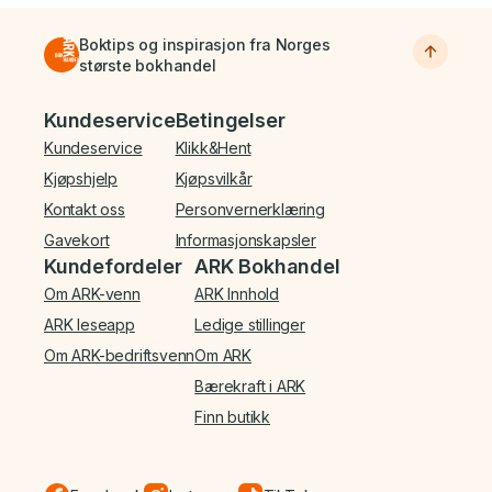
Boktips og inspirasjon fra Norges
største bokhandel
Bunnmeny
Kundeservice
Betingelser
Kundeservice
Klikk&Hent
Kjøpshjelp
Kjøpsvilkår
Kontakt oss
Personvernerklæring
Gavekort
Informasjonskapsler
Kundefordeler
ARK Bokhandel
Om ARK-venn
ARK Innhold
ARK leseapp
Ledige stillinger
Om ARK-bedriftsvenn
Om ARK
Bærekraft i ARK
Finn butikk