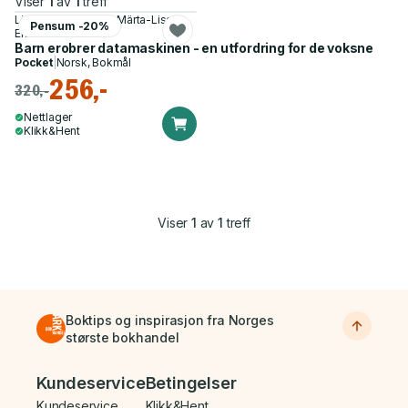
Viser
1
av
1
treff
Lisbeth Appelberg, Märta-Lisa
Pensum -20%
Eriksson
Barn erobrer datamaskinen - en utfordring for de voksne
Pocket
|
Norsk, Bokmål
256,-
320,-
Nettlager
Klikk&Hent
Viser
1
av
1
treff
Boktips og inspirasjon fra Norges
største bokhandel
Bunnmeny
Kundeservice
Betingelser
Kundeservice
Klikk&Hent