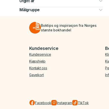
Utgitt år
Målgruppe
Boktips og inspirasjon fra Norges
største bokhandel
Bunnmeny
Kundeservice
B
Kundeservice
Kl
Kjøpshjelp
Kj
Kontakt oss
Pe
Gavekort
In
Facebook
Instagram
TikTok