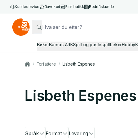
Kundeservice
Gavekort
Finn butikk
Bedriftskunde
Bøker
Barnas ARK
Spill og puslespill
Leker
Hobby
K
/
Forfattere
/
Lisbeth Espenes
Lisbeth Espenes
Språk
Format
Levering