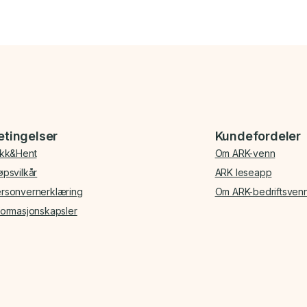
etingelser
Kundefordeler
ikk&Hent
Om ARK-venn
øpsvilkår
ARK leseapp
rsonvernerklæring
Om ARK-bedriftsven
formasjonskapsler