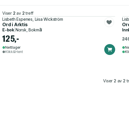
Viser
2
av
2
treff
Lisbeth Espenes, Liisa Wickström
Lis
Ord i Arktis
Ord
E-bok
|
Norsk, Bokmål
Inn
125,-
249
Nettlager
Ne
Klikk&Hent
Kl
Viser
2
av
2
tr