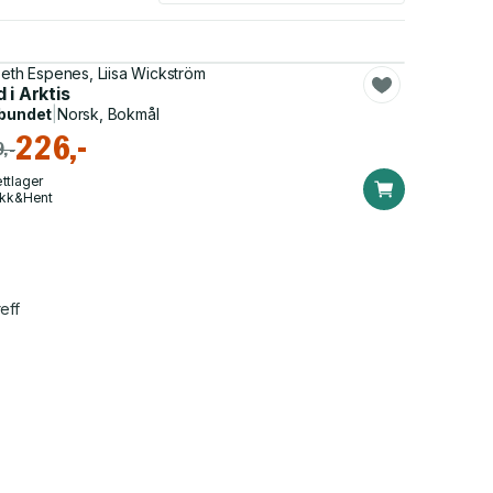
beth Espenes, Liisa Wickström
 i Arktis
bundet
|
Norsk, Bokmål
226,-
,-
ttlager
ikk&Hent
eff