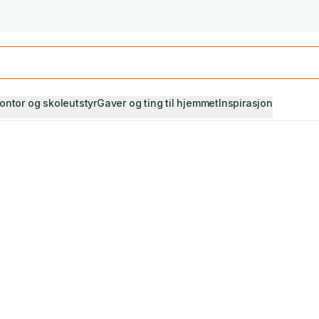
Studiestart! Alle* pensumbøker -20%
Se utvalget her
ontor og skoleutstyr
Gaver og ting til hjemmet
Inspirasjon