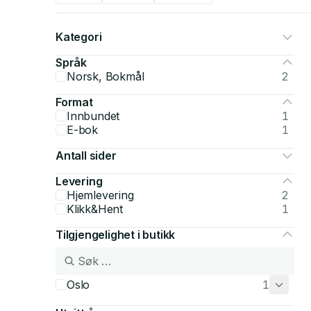
Kategori
Språk
Norsk, Bokmål
2
Format
Innbundet
1
E-bok
1
Antall sider
Levering
Hjemlevering
2
Klikk&Hent
1
Tilgjengelighet i butikk
Oslo
1