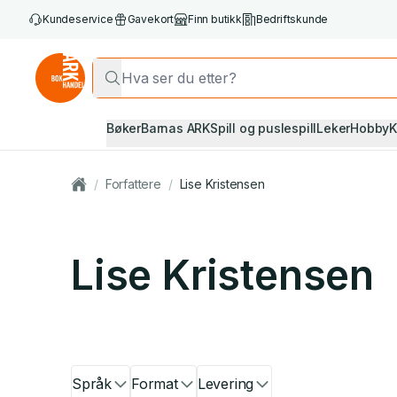
Kundeservice
Gavekort
Finn butikk
Bedriftskunde
Bøker
Barnas ARK
Spill og puslespill
Leker
Hobby
K
/
Forfattere
/
Lise Kristensen
Lise Kristensen
Språk
Format
Levering