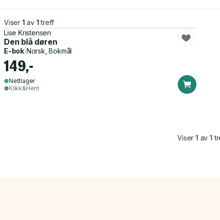
Viser
1
av
1
treff
Lise Kristensen
Den blå døren
E-bok
|
Norsk, Bokmål
149,-
Nettlager
Klikk&Hent
Viser
1
av
1
tr