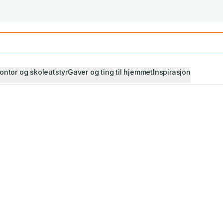
Studiestart! Alle* pensumbøker -20%
Se utvalget her
ontor og skoleutstyr
Gaver og ting til hjemmet
Inspirasjon