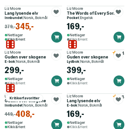
Liz Moore
Liz Moore
Lang lysende elv
The Words of Every Song
Innbundet
|
Norsk, Bokmål
Pocket
|
Engelsk
345,-
169,-
379,-
Nettlager
Nettlager
Klikk&Hent
Klikk&Hent
Liz Moore
Liz Moore
4.4
Guden over skogene
Guden over skogene
E-bok
|
Norsk, Bokmål
Lydbok
|
Norsk, Bokmål
299,-
399,-
Nettlager
Nettlager
Klikk&Hent
Klikk&Hent
Liz Moore
Liz Moore
3.8
Kritikerfavoritter
Guden over skogene
Lang lysende elv
Innbundet
|
Norsk, Bokmål
E-bok
|
Norsk, Bokmål
408,-
169,-
449,-
Nettlager
Nettlager
Klikk&Hent
Klikk&Hent