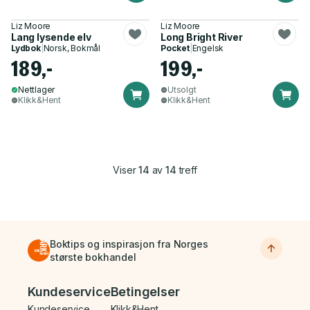
Liz Moore
Liz Moore
Lang lysende elv
Long Bright River
Lydbok
|
Norsk, Bokmål
Pocket
|
Engelsk
189,-
199,-
Nettlager
Utsolgt
Klikk&Hent
Klikk&Hent
Viser
14
av
14
treff
Boktips og inspirasjon fra Norges
største bokhandel
Bunnmeny
Kundeservice
Betingelser
Kundeservice
Klikk&Hent