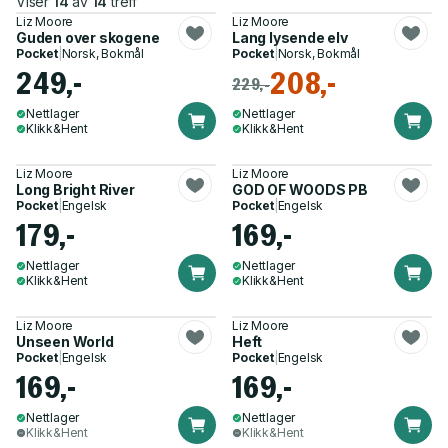
Viser
14
av
14
treff
Liz Moore
Liz Moore
Guden over skogene
Lang lysende elv
Pocket
|
Norsk, Bokmål
Pocket
|
Norsk, Bokmål
249,-
208,-
229,-
Nettlager
Nettlager
Klikk&Hent
Klikk&Hent
Liz Moore
Liz Moore
Long Bright River
GOD OF WOODS PB
Pocket
|
Engelsk
Pocket
|
Engelsk
179,-
169,-
Nettlager
Nettlager
Klikk&Hent
Klikk&Hent
Liz Moore
Liz Moore
Unseen World
Heft
Pocket
|
Engelsk
Pocket
|
Engelsk
169,-
169,-
Nettlager
Nettlager
Klikk&Hent
Klikk&Hent