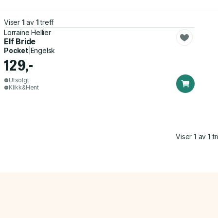
Viser
1
av
1
treff
Lorraine Hellier
Elf Bride
Pocket
|
Engelsk
129,-
Utsolgt
Klikk&Hent
Viser
1
av
1
tr