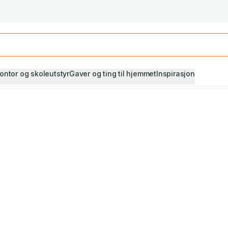
Studiestart! Alle* pensumbøker -20%
Se utvalget her
ontor og skoleutstyr
Gaver og ting til hjemmet
Inspirasjon