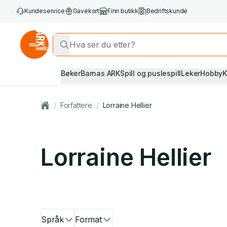
Kundeservice
Gavekort
Finn butikk
Bedriftskunde
Bøker
Barnas ARK
Spill og puslespill
Leker
Hobby
K
/
Forfattere
/
Lorraine Hellier
Lorraine Hellier
Språk
Format