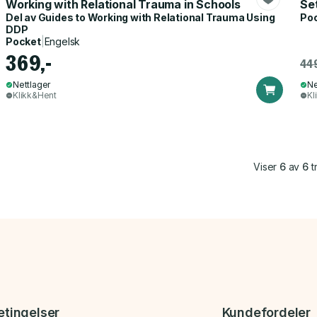
Working with Relational Trauma in Schools
Set
Del av
Guides to Working with Relational Trauma Using
Po
DDP
Pocket
|
Engelsk
369,-
449
Nettlager
Ne
Klikk&Hent
Kl
Viser
6
av
6
tr
etingelser
Kundefordeler