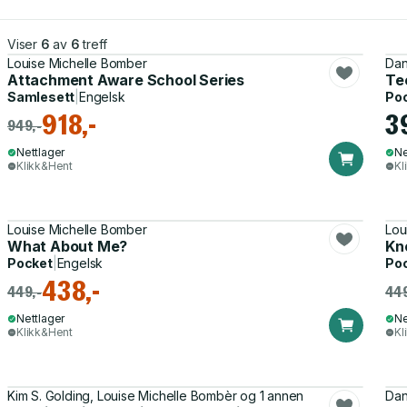
Viser
6
av
6
treff
Louise Michelle Bomber
Dan
Attachment Aware School Series
Te
Samlesett
|
Engelsk
Po
918,-
3
949,-
Nettlager
Ne
Klikk&Hent
Kl
Louise Michelle Bomber
Lou
What About Me?
Kn
Pocket
|
Engelsk
Po
438,-
449,-
449
Nettlager
Ne
Klikk&Hent
Kl
Kim S. Golding, Louise Michelle Bombèr og 1 annen
Dan