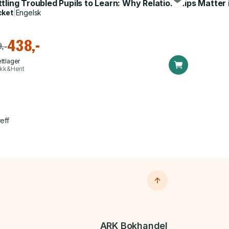
tling Troubled Pupils to Learn: Why Relationships Matter 
cket
|
Engelsk
438,-
,-
ttlager
ikk&Hent
eff
ARK Bokhandel