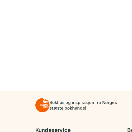
Boktips og inspirasjon fra Norges
største bokhandel
Bunnmeny
Kundeservice
B