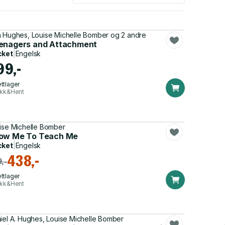
 Hughes, Louise Michelle Bomber og 2 andre
enagers and Attachment
cket
|
Engelsk
99,-
ttlager
ikk&Hent
ise Michelle Bomber
ow Me To Teach Me
cket
|
Engelsk
438,-
,-
ttlager
ikk&Hent
iel A. Hughes, Louise Michelle Bomber