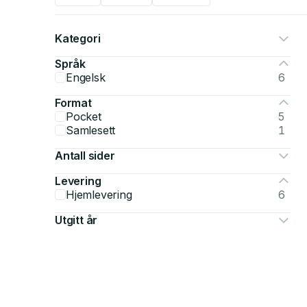
Kategori
Språk
Engelsk
6
Format
Pocket
5
Samlesett
1
Antall sider
Levering
Hjemlevering
6
Utgitt år