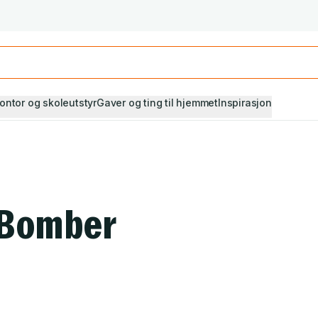
Studiestart! Alle* pensumbøker -20%
Se utvalget her
ontor og skoleutstyr
Gaver og ting til hjemmet
Inspirasjon
 Bomber