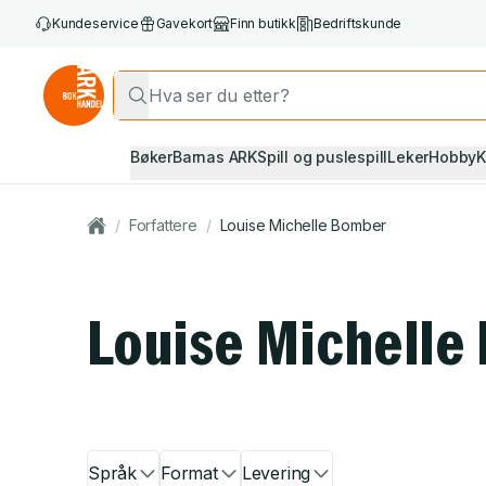
Kundeservice
Gavekort
Finn butikk
Bedriftskunde
Bøker
Barnas ARK
Spill og puslespill
Leker
Hobby
K
/
Forfattere
/
Louise Michelle Bomber
Louise Michelle
Språk
Format
Levering