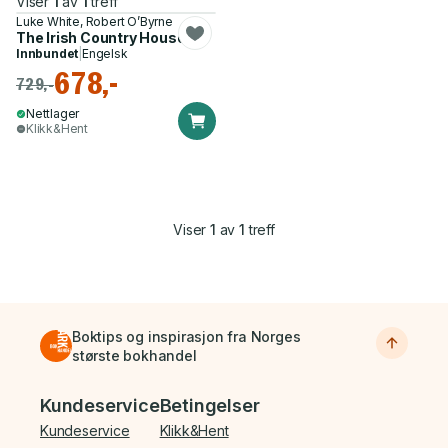
Viser
1
av
1
treff
Luke White, Robert O’Byrne
The Irish Country House
Innbundet
|
Engelsk
678,-
729,-
Nettlager
Klikk&Hent
Viser
1
av
1
treff
Boktips og inspirasjon fra Norges
største bokhandel
Bunnmeny
Kundeservice
Betingelser
Kundeservice
Klikk&Hent