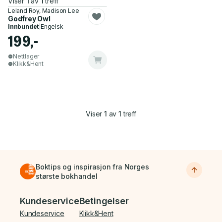
Viser
1
av
1
treff
Leland Roy, Madison Lee
Godfrey Owl
Innbundet
|
Engelsk
199,-
Nettlager
Klikk&Hent
Viser
1
av
1
treff
Boktips og inspirasjon fra Norges
største bokhandel
Bunnmeny
Kundeservice
Betingelser
Kundeservice
Klikk&Hent