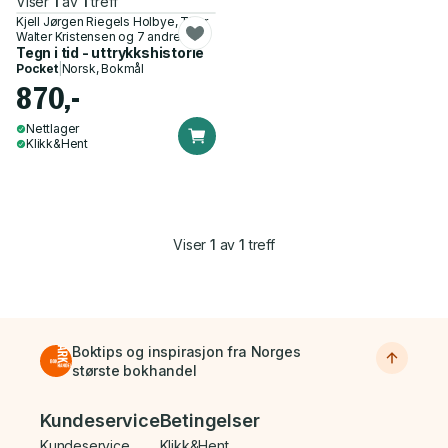
Viser
1
av
1
treff
Kjell Jørgen Riegels Holbye, Thor
Walter Kristensen og 7 andre
Tegn i tid - uttrykkshistorie
Pocket
|
Norsk, Bokmål
870,-
Nettlager
Klikk&Hent
Viser
1
av
1
treff
Boktips og inspirasjon fra Norges
største bokhandel
Bunnmeny
Kundeservice
Betingelser
Kundeservice
Klikk&Hent