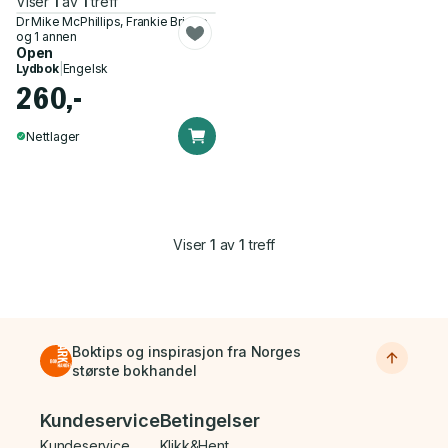
Viser
1
av
1
treff
Dr Mike McPhillips, Frankie Bridge
og 1 annen
Open
Lydbok
|
Engelsk
260,-
Nettlager
Viser
1
av
1
treff
Boktips og inspirasjon fra Norges
største bokhandel
Bunnmeny
Kundeservice
Betingelser
Kundeservice
Klikk&Hent