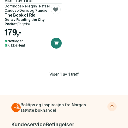
Viser
1
av
1
treff
Domingos Pellegrini, Rafael
Cardoso Denis og 7 andre
The Book of Rio
Del av
Reading the City
Pocket
|
Engelsk
179,-
Nettlager
Klikk&Hent
Viser
1
av
1
treff
Boktips og inspirasjon fra Norges
største bokhandel
Bunnmeny
Kundeservice
Betingelser