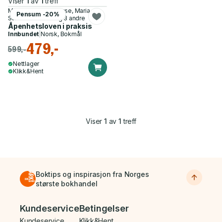
Viser
1
av
1
treff
Mads Karlsrud Haugse, Maria
Pensum -20%
Stokseth Hurlen og 3 andre
Åpenhetsloven i praksis
Innbundet
|
Norsk, Bokmål
479,-
599,-
Nettlager
Klikk&Hent
Viser
1
av
1
treff
Boktips og inspirasjon fra Norges
største bokhandel
Bunnmeny
Kundeservice
Betingelser
Kundeservice
Klikk&Hent