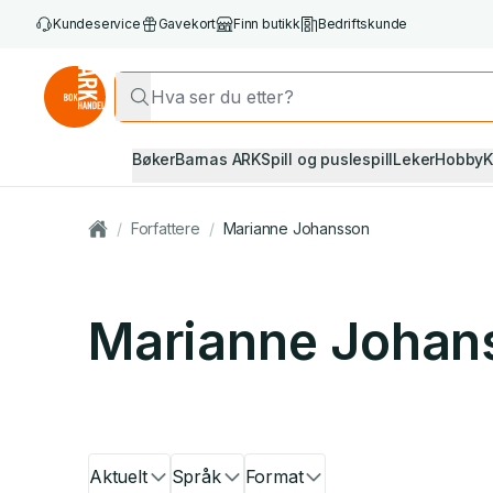
Kundeservice
Gavekort
Finn butikk
Bedriftskunde
Bøker
Barnas ARK
Spill og puslespill
Leker
Hobby
K
/
Forfattere
/
Marianne Johansson
Marianne Johan
Aktuelt
Språk
Format