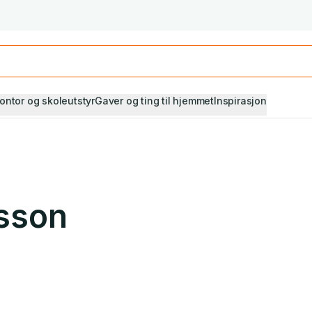
Studiestart! Alle* pensumbøker -20%
Se utvalget her
ontor og skoleutstyr
Gaver og ting til hjemmet
Inspirasjon
sson