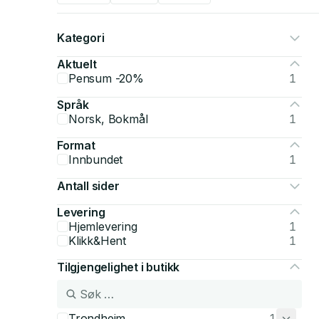
Kategori
Aktuelt
Pensum -20%
1
Språk
Norsk, Bokmål
1
Format
Innbundet
1
Antall sider
Levering
Hjemlevering
1
Klikk&Hent
1
Tilgjengelighet i butikk
Trondheim
1