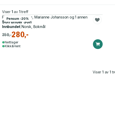
Viser
1
av
1
treff
Finn-Einar Eliassen, Marianne Johansson og 1 annen
Pensum -20%
Son under Son
Innbundet
|
Norsk, Bokmål
280,-
350,-
Nettlager
Klikk&Hent
Viser
1
av
1
tr