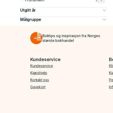
Utgitt år
Målgruppe
Boktips og inspirasjon fra Norges
største bokhandel
Bunnmeny
Kundeservice
B
Kundeservice
Kl
Kjøpshjelp
Kj
Kontakt oss
Pe
Gavekort
In