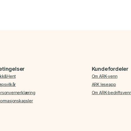
etingelser
Kundefordeler
ikk&Hent
Om ARK-venn
øpsvilkår
ARK leseapp
rsonvernerklæring
Om ARK-bedriftsven
formasjonskapsler