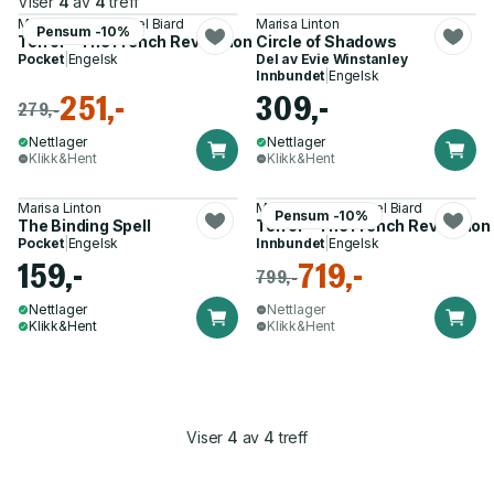
Viser
4
av
4
treff
Marisa Linton, Michel Biard
Marisa Linton
Pensum -10%
Terror – The French Revolution and Its Demons
Circle of Shadows
Pocket
|
Engelsk
Del av
Evie Winstanley
Innbundet
|
Engelsk
251,-
309,-
279,-
Nettlager
Nettlager
Klikk&Hent
Klikk&Hent
Marisa Linton
Marisa Linton, Michel Biard
Pensum -10%
The Binding Spell
Terror – The French Revolutio
Pocket
|
Engelsk
Innbundet
|
Engelsk
159,-
719,-
799,-
Nettlager
Nettlager
Klikk&Hent
Klikk&Hent
Viser
4
av
4
treff