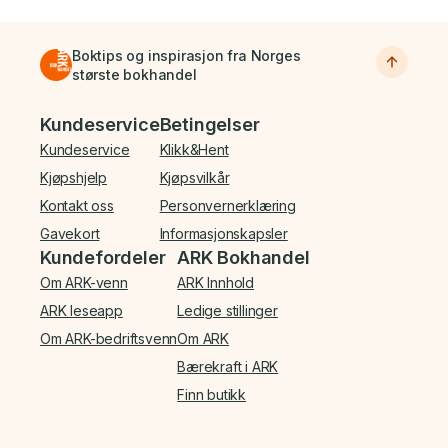
Boktips og inspirasjon fra Norges
største bokhandel
Bunnmeny
Kundeservice
Betingelser
Kundeservice
Klikk&Hent
Kjøpshjelp
Kjøpsvilkår
Kontakt oss
Personvernerklæring
Gavekort
Informasjonskapsler
Kundefordeler
ARK Bokhandel
Om ARK-venn
ARK Innhold
ARK leseapp
Ledige stillinger
Om ARK-bedriftsvenn
Om ARK
Bærekraft i ARK
Finn butikk