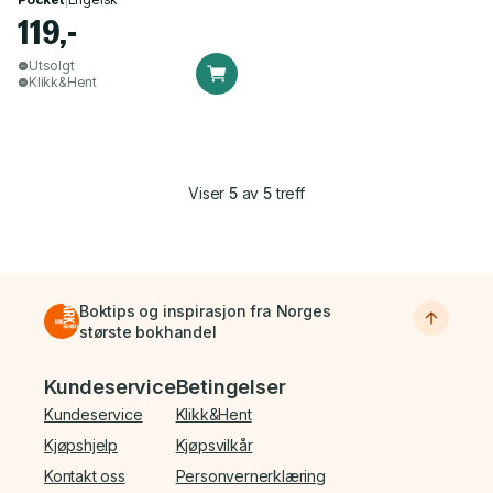
119,-
Utsolgt
Klikk&Hent
Viser
5
av
5
treff
Boktips og inspirasjon fra Norges
største bokhandel
Bunnmeny
Kundeservice
Betingelser
Kundeservice
Klikk&Hent
Kjøpshjelp
Kjøpsvilkår
Kontakt oss
Personvernerklæring