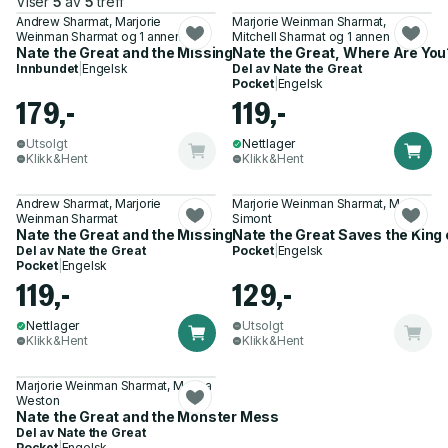
Viser
5
av
5
treff
Andrew Sharmat, Marjorie
Marjorie Weinman Sharmat,
Weinman Sharmat og 1 annen
Mitchell Sharmat og 1 annen
Nate the Great and the Missing Birthday Snake
Nate the Great, Where Are You
Innbundet
|
Engelsk
Del av
Nate the Great
Pocket
|
Engelsk
179,-
119,-
Utsolgt
Nettlager
Klikk&Hent
Klikk&Hent
Andrew Sharmat, Marjorie
Marjorie Weinman Sharmat, Marc
Weinman Sharmat
Simont
Nate the Great and the Missing Birthday Snake
Nate the Great Saves the King
Del av
Nate the Great
Pocket
|
Engelsk
Pocket
|
Engelsk
119,-
129,-
Nettlager
Utsolgt
Klikk&Hent
Klikk&Hent
Marjorie Weinman Sharmat, Martha
Weston
Nate the Great and the Monster Mess
Del av
Nate the Great
Pocket
|
Engelsk