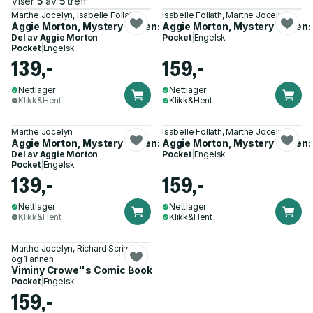
Viser
5
av
5
treff
Marthe Jocelyn, Isabelle Follath
Isabelle Follath, Marthe Jocelyn
Aggie Morton, Mystery Queen: The Body Under the Piano
Aggie Morton, Mystery Queen:
Del av
Aggie Morton
Pocket
|
Engelsk
Pocket
|
Engelsk
139,-
159,-
Nettlager
Nettlager
Klikk&Hent
Klikk&Hent
Marthe Jocelyn
Isabelle Follath, Marthe Jocelyn
Aggie Morton, Mystery Queen: Peril at Owl Park
Aggie Morton, Mystery Queen: P
Del av
Aggie Morton
Pocket
|
Engelsk
Pocket
|
Engelsk
139,-
159,-
Nettlager
Nettlager
Klikk&Hent
Klikk&Hent
Marthe Jocelyn, Richard Scrimger
og 1 annen
Viminy Crowe''s Comic Book
Pocket
|
Engelsk
159,-