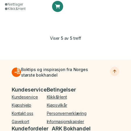
Nettlager
Klikk&Hent
Viser
5
av
5
treff
Boktips og inspirasjon fra Norges
største bokhandel
Bunnmeny
Kundeservice
Betingelser
Kundeservice
Klikk&Hent
Kjøpshjelp
Kjøpsvilkår
Kontakt oss
Personvernerklæring
Gavekort
Informasjonskapsler
Kundefordeler
ARK Bokhandel