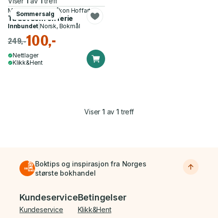
Viser
1
av
1
treff
Martin Hagfors, Håkon Hoffart
Sommersalg
Ta det som en ferie
Innbundet
|
Norsk, Bokmål
100,-
249,-
Nettlager
Klikk&Hent
Viser
1
av
1
treff
Boktips og inspirasjon fra Norges
største bokhandel
Bunnmeny
Kundeservice
Betingelser
Kundeservice
Klikk&Hent