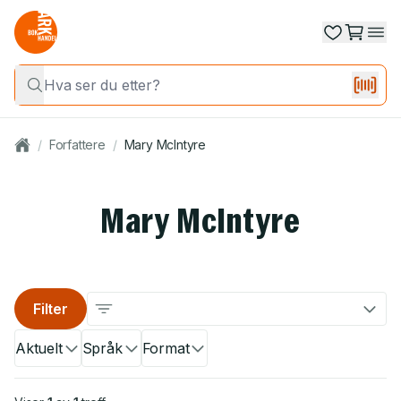
/
Forfattere
/
Mary McIntyre
Mary McIntyre
Filter
Aktuelt
Språk
Format