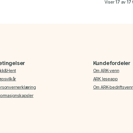
Viser
17
av
17
t
etingelser
Kundefordeler
ikk&Hent
Om ARK-venn
øpsvilkår
ARK leseapp
rsonvernerklæring
Om ARK-bedriftsven
formasjonskapsler