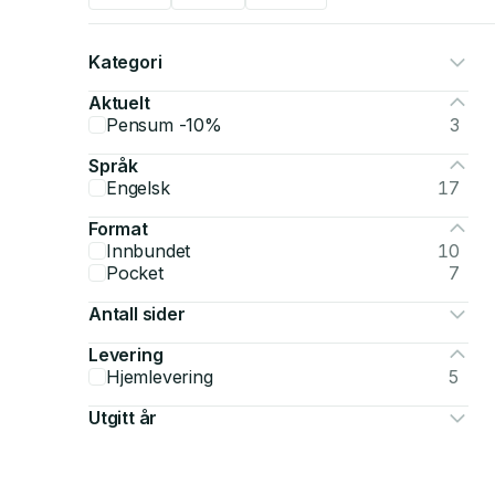
Kategori
Aktuelt
Pensum -10%
3
Språk
Engelsk
17
Format
Innbundet
10
Pocket
7
Antall sider
Levering
Hjemlevering
5
Utgitt år