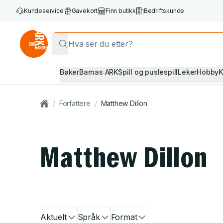
Kundeservice
Gavekort
Finn butikk
Bedriftskunde
Bøker
Barnas ARK
Spill og puslespill
Leker
Hobby
K
/
Forfattere
/
Matthew Dillon
Matthew Dillon
Aktuelt
Språk
Format