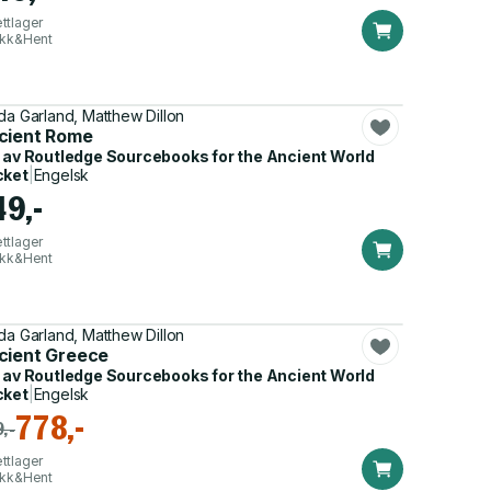
ttlager
ikk&Hent
da Garland, Matthew Dillon
cient Rome
 av
Routledge Sourcebooks for the Ancient World
cket
|
Engelsk
49,-
ttlager
ikk&Hent
da Garland, Matthew Dillon
cient Greece
 av
Routledge Sourcebooks for the Ancient World
cket
|
Engelsk
778,-
,-
ttlager
ikk&Hent