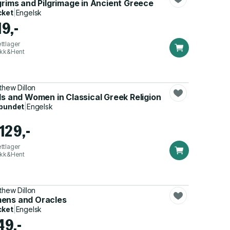
grims and Pilgrimage in Ancient Greece
cket
|
Engelsk
19,-
ttlager
ikk&Hent
thew Dillon
ls and Women in Classical Greek Religion
bundet
|
Engelsk
129,-
ttlager
ikk&Hent
thew Dillon
ens and Oracles
cket
|
Engelsk
49,-