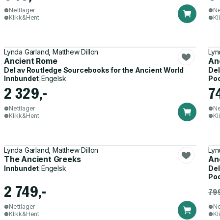
Nettlager
Ne
Klikk&Hent
Kl
Lynda Garland, Matthew Dillon
Lyn
Ancient Rome
An
Del av
Routledge Sourcebooks for the Ancient World
Del
Innbundet
|
Engelsk
Po
2 329,-
7
Nettlager
Ne
Klikk&Hent
Kl
Lynda Garland, Matthew Dillon
Lyn
The Ancient Greeks
An
Innbundet
|
Engelsk
Del
Po
2 749,-
799
Nettlager
Ne
Klikk&Hent
Kl