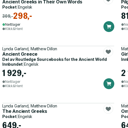
Ancient Greeks in Their Own Words
Pil
Pocket
|
Engelsk
Po
298,-
8
309,-
Nettlager
Ne
Klikk&Hent
Kl
Lynda Garland, Matthew Dillon
Mat
Ancient Greece
Gir
Del av
Routledge Sourcebooks for the Ancient World
Inn
Innbundet
|
Engelsk
1 929,-
2 
Nettlager
Ne
Klikk&Hent
Kl
Lynda Garland, Matthew Dillon
Mat
The Ancient Greeks
Om
Pocket
|
Engelsk
Po
649,-
6