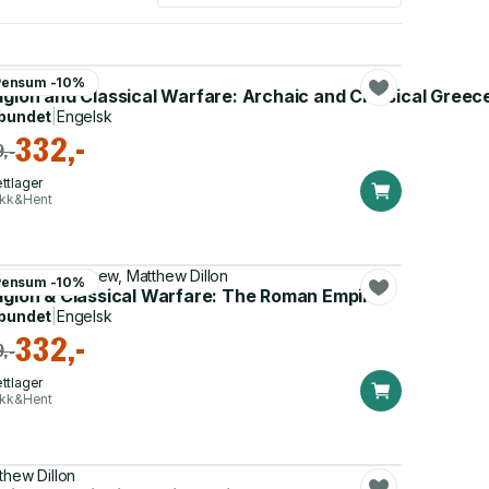
thew Dillon
Pensum -10%
igion and Classical Warfare: Archaic and Classical Greec
bundet
|
Engelsk
332,-
,-
ttlager
ikk&Hent
istopher Matthew, Matthew Dillon
Pensum -10%
ligion & Classical Warfare: The Roman Empire
bundet
|
Engelsk
332,-
,-
ttlager
ikk&Hent
thew Dillon