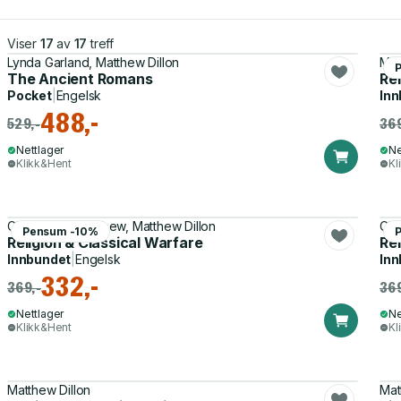
Viser
17
av
17
treff
Lynda Garland, Matthew Dillon
Mat
The Ancient Romans
Rel
Pocket
|
Engelsk
Inn
488,-
529,-
369
Nettlager
Ne
Klikk&Hent
Kl
Christopher Matthew, Matthew Dillon
Chr
Pensum -10%
Religion & Classical Warfare
Re
Innbundet
|
Engelsk
Inn
332,-
369,-
369
Nettlager
Ne
Klikk&Hent
Kl
Matthew Dillon
Mat