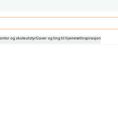
Studiestart! Alle* pensumbøker -20%
Se utvalget her
ontor og skoleutstyr
Gaver og ting til hjemmet
Inspirasjon