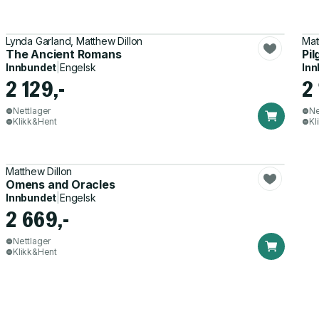
Lynda Garland, Matthew Dillon
Mat
The Ancient Romans
Pil
Innbundet
|
Engelsk
Inn
2 129,-
2 
Nettlager
Ne
Klikk&Hent
Kl
Matthew Dillon
Omens and Oracles
Innbundet
|
Engelsk
2 669,-
Nettlager
Klikk&Hent