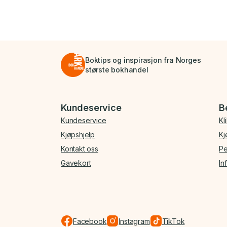
Boktips og inspirasjon fra Norges
største bokhandel
Bunnmeny
Kundeservice
B
Kundeservice
Kl
Kjøpshjelp
Kj
Kontakt oss
Pe
Gavekort
In
Facebook
Instagram
TikTok