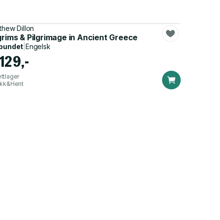
thew Dillon
grims & Pilgrimage in Ancient Greece
bundet
|
Engelsk
129,-
ttlager
ikk&Hent