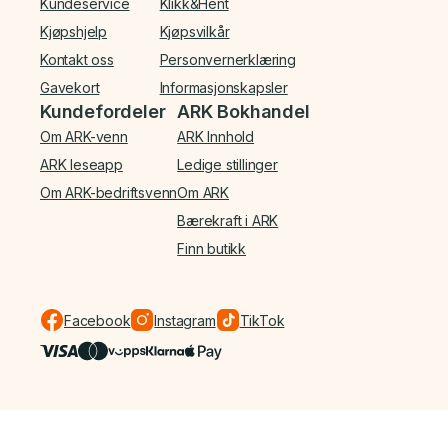
Kundeservice
Klikk&Hent
Kjøpshjelp
Kjøpsvilkår
Kontakt oss
Personvernerklæring
Gavekort
Informasjonskapsler
Kundefordeler
ARK Bokhandel
Om ARK-venn
ARK Innhold
ARK leseapp
Ledige stillinger
Om ARK-bedriftsvenn
Om ARK
Bærekraft i ARK
Finn butikk
Facebook
Instagram
TikTok