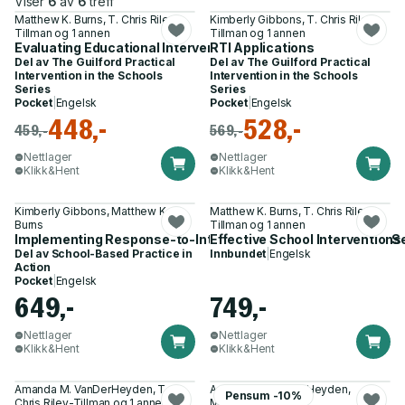
Viser
6
av
6
treff
Matthew K. Burns, T. Chris Riley-
Kimberly Gibbons, T. Chris Riley-
Tillman og 1 annen
Tillman og 1 annen
Evaluating Educational Interventions
RTI Applications
Del av
The Guilford Practical
Del av
The Guilford Practical
Intervention in the Schools
Intervention in the Schools
Series
Series
Pocket
|
Engelsk
Pocket
|
Engelsk
448,-
528,-
459,-
569,-
Nettlager
Nettlager
Klikk&Hent
Klikk&Hent
Kimberly Gibbons, Matthew K.
Matthew K. Burns, T. Chris Riley-
Burns
Tillman og 1 annen
Implementing Response-to-Intervention in Elementary and 
Effective School Interventions
Del av
School-Based Practice in
Innbundet
|
Engelsk
Action
Pocket
|
Engelsk
649,-
749,-
Nettlager
Nettlager
Klikk&Hent
Klikk&Hent
Amanda M. VanDerHeyden, T.
Amanda M. VanDerHeyden,
Pensum -10%
Chris Riley-Tillman og 1 annen
Matthew K. Burns