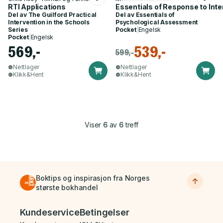
RTI Applications
Essentials of Response to Inte
Del av
The Guilford Practical
Del av
Essentials of
Intervention in the Schools
Psychological Assessment
Series
Pocket
|
Engelsk
Pocket
|
Engelsk
569,-
539,-
599,-
Nettlager
Nettlager
Klikk&Hent
Klikk&Hent
Viser
6
av
6
treff
Boktips og inspirasjon fra Norges
største bokhandel
Bunnmeny
Kundeservice
Betingelser