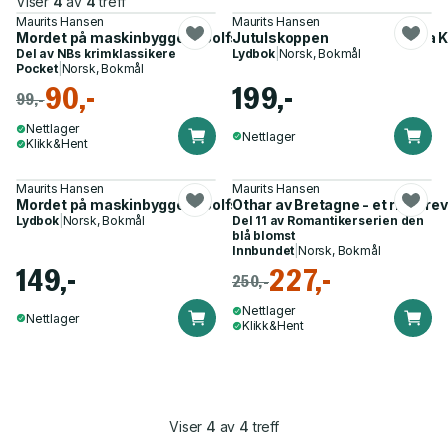
Viser
4
av
4
treff
Maurits Hansen
Maurits Hansen
Mordet på maskinbygger Roolfsen - en kriminalanekdote fra 
Jutulskoppen
Del av
NBs krimklassikere
Lydbok
|
Norsk, Bokmål
Pocket
|
Norsk, Bokmål
90,-
199,-
99,-
Nettlager
Nettlager
Klikk&Hent
Maurits Hansen
Maurits Hansen
Mordet på maskinbygger Roolfsen
Othar av Bretagne - et riddere
Lydbok
|
Norsk, Bokmål
Del 11 av
Romantikerserien den
blå blomst
Innbundet
|
Norsk, Bokmål
149,-
227,-
250,-
Nettlager
Nettlager
Klikk&Hent
Viser
4
av
4
treff