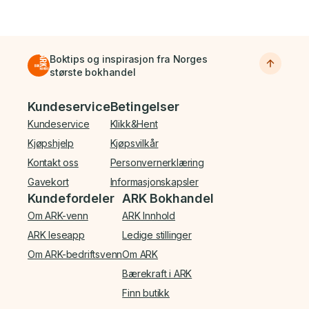
Boktips og inspirasjon fra Norges
største bokhandel
Bunnmeny
Kundeservice
Betingelser
Kundeservice
Klikk&Hent
Kjøpshjelp
Kjøpsvilkår
Kontakt oss
Personvernerklæring
Gavekort
Informasjonskapsler
Kundefordeler
ARK Bokhandel
Om ARK-venn
ARK Innhold
ARK leseapp
Ledige stillinger
Om ARK-bedriftsvenn
Om ARK
Bærekraft i ARK
Finn butikk