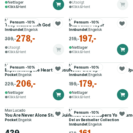
Nettlager
Utsolgt
Klikk&Hent
Klikk&Hent
Max Lucado
Max Lucado
Pensum -10%
Pensum -10%
They Walked with God
Start with Prayer
Innbundet
|
Engelsk
Innbundet
|
Engelsk
278,-
197,-
309,-
219,-
Utsolgt
Nettlager
Klikk&Hent
Klikk&Hent
Max Lucado
Max Lucado
Pensum -10%
Pensum -10%
Experiencing the Heart of Jesus for 52 Weeks Revised and U
Never Give Up
Pocket
|
Engelsk
Innbundet
|
Engelsk
206,-
179,-
229,-
199,-
Nettlager
Nettlager
Klikk&Hent
Klikk&Hent
Max Lucado
Max Lucado
Pensum -10%
You Are Never Alone Study Guide with DVD
When God Whispers Your Nam
Pocket
|
Engelsk
Del av
Bestseller Collection
Innbundet
|
Engelsk