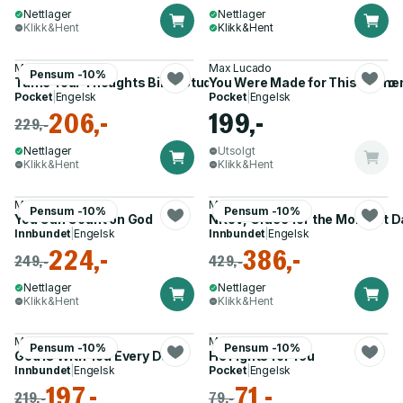
Nettlager
Nettlager
Klikk&Hent
Klikk&Hent
Max Lucado
Max Lucado
Pensum -10%
Tame Your Thoughts Bible Study Guide plus Streaming Video
You Were Made for This Mome
Pocket
|
Engelsk
Pocket
|
Engelsk
206,-
199,-
229,-
Nettlager
Utsolgt
Klikk&Hent
Klikk&Hent
Max Lucado
Max Lucado
Pensum -10%
Pensum -10%
You Can Count on God
NKJV, Grace for the Moment Dai
Innbundet
|
Engelsk
Innbundet
|
Engelsk
224,-
386,-
249,-
429,-
Nettlager
Nettlager
Klikk&Hent
Klikk&Hent
Max Lucado
Max Lucado
Pensum -10%
Pensum -10%
God Is With You Every Day
He Fights for You
Innbundet
|
Engelsk
Pocket
|
Engelsk
197,-
71,-
219,-
79,-