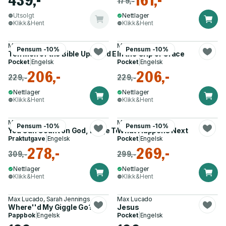
439,-
161,-
179,-
Utsolgt
Nettlager
Klikk&Hent
Klikk&Hent
Max Lucado
Max Lucado
Pensum -10%
Pensum -10%
Ten Men of the Bible Updated Edition
In the Grip of Grace
Pocket
|
Engelsk
Pocket
|
Engelsk
206,-
206,-
229,-
229,-
Nettlager
Nettlager
Klikk&Hent
Klikk&Hent
Max Lucado
Max Lucado
Pensum -10%
Pensum -10%
You Can Count on God, Large Text Leathersoft
What Happens Next
Praktutgave
|
Engelsk
Pocket
|
Engelsk
278,-
269,-
309,-
299,-
Nettlager
Nettlager
Klikk&Hent
Klikk&Hent
Max Lucado, Sarah Jennings
Max Lucado
Where''d My Giggle Go?
Jesus
Pappbok
|
Engelsk
Pocket
|
Engelsk