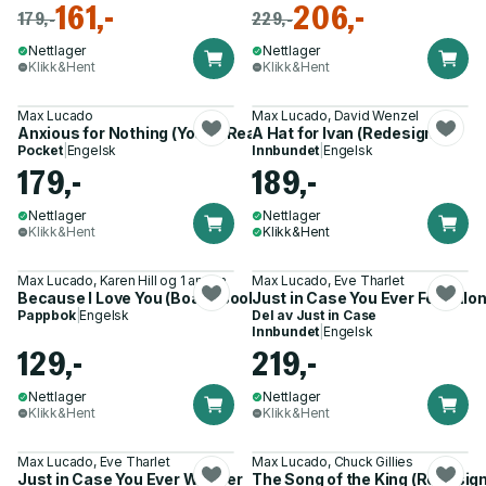
161,-
206,-
179,-
229,-
Nettlager
Nettlager
Klikk&Hent
Klikk&Hent
Max Lucado
Max Lucado, David Wenzel
Anxious for Nothing (Young Readers Edition)
A Hat for Ivan (Redesign)
Pocket
|
Engelsk
Innbundet
|
Engelsk
179,-
189,-
Nettlager
Nettlager
Klikk&Hent
Klikk&Hent
Max Lucado, Karen Hill og 1 annen
Max Lucado, Eve Tharlet
Because I Love You (Board Book)
Just in Case You Ever Feel Alo
Pappbok
|
Engelsk
Del av
Just in Case
Innbundet
|
Engelsk
129,-
219,-
Nettlager
Nettlager
Klikk&Hent
Klikk&Hent
Max Lucado, Eve Tharlet
Max Lucado, Chuck Gillies
Just in Case You Ever Wonder
The Song of the King (Redesign