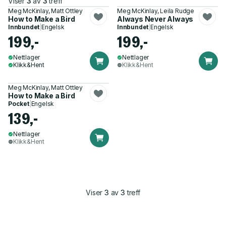
Viser
3
av
3
treff
Meg McKinlay, Matt Ottley
Meg McKinlay, Leila Rudge
How to Make a Bird
Always Never Always
Innbundet
|
Engelsk
Innbundet
|
Engelsk
199,-
199,-
Nettlager
Nettlager
Klikk&Hent
Klikk&Hent
Meg McKinlay, Matt Ottley
How to Make a Bird
Pocket
|
Engelsk
139,-
Nettlager
Klikk&Hent
Viser
3
av
3
treff