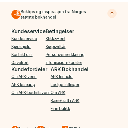
Boktips og inspirasjon fra Norges
største bokhandel
Bunnmeny
Kundeservice
Betingelser
Kundeservice
Klikk&Hent
Kjøpshjelp
Kjøpsvilkår
Kontakt oss
Personvernerklæring
Gavekort
Informasjonskapsler
Kundefordeler
ARK Bokhandel
Om ARK-venn
ARK Innhold
ARK leseapp
Ledige stillinger
Om ARK-bedriftsvenn
Om ARK
Bærekraft i ARK
Finn butikk