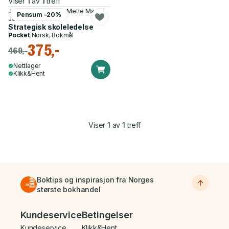
Viser
1
av
1
treff
Jan Merok Paulsen, Mette Marit F.
Pensum -20%
Jenssen
Strategisk skoleledelse
Pocket
|
Norsk, Bokmål
375,-
469,-
Nettlager
Klikk&Hent
Viser
1
av
1
treff
Boktips og inspirasjon fra Norges
største bokhandel
Bunnmeny
Kundeservice
Betingelser
Kundeservice
Klikk&Hent