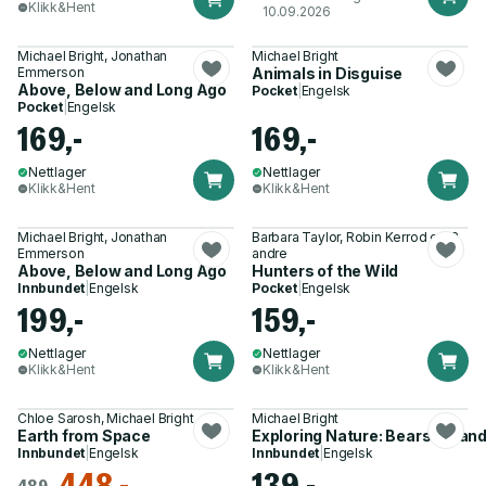
Klikk&Hent
10.09.2026
Michael Bright, Jonathan
Michael Bright
Emmerson
Animals in Disguise
Above, Below and Long Ago
Pocket
|
Engelsk
Pocket
|
Engelsk
169,-
169,-
Nettlager
Nettlager
Klikk&Hent
Klikk&Hent
Michael Bright, Jonathan
Barbara Taylor, Robin Kerrod og 3
Emmerson
andre
Above, Below and Long Ago
Hunters of the Wild
Innbundet
|
Engelsk
Pocket
|
Engelsk
199,-
159,-
Nettlager
Nettlager
Klikk&Hent
Klikk&Hent
Chloe Sarosh, Michael Bright
Michael Bright
Earth from Space
Exploring Nature: Bears & Pan
Innbundet
|
Engelsk
Innbundet
|
Engelsk
448,-
139,-
489,-