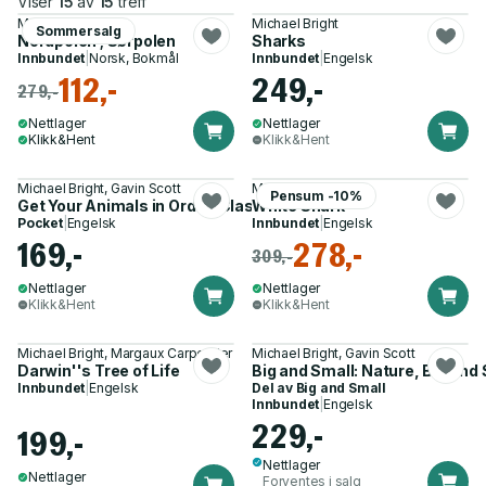
Viser
15
av
15
treff
Michael Bright
Michael Bright
Sommersalg
Nordpolen ; Sørpolen
Sharks
Innbundet
|
Norsk, Bokmål
Innbundet
|
Engelsk
112,-
249,-
279,-
Nettlager
Nettlager
Klikk&Hent
Klikk&Hent
Michael Bright, Gavin Scott
Michael Bright
Pensum -10%
Get Your Animals in Order: Classifying the Animal World
White Shark
Pocket
|
Engelsk
Innbundet
|
Engelsk
169,-
278,-
309,-
Nettlager
Nettlager
Klikk&Hent
Klikk&Hent
Michael Bright, Margaux Carpentier
Michael Bright, Gavin Scott
Darwin''s Tree of Life
Big and Small: Nature, Big and
Innbundet
|
Engelsk
Del av
Big and Small
Innbundet
|
Engelsk
229,-
199,-
Nettlager
Nettlager
Forventes i salg