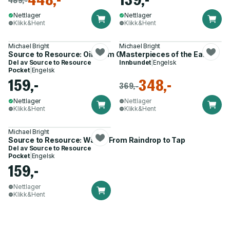
Nettlager
Nettlager
Klikk&Hent
Klikk&Hent
Michael Bright
Michael Bright
Source to Resource: Oil: From Oil Rig to Petrol Pump
Masterpieces of the Earth
Del av
Source to Resource
Innbundet
|
Engelsk
Pocket
|
Engelsk
159,-
348,-
369,-
Nettlager
Nettlager
Klikk&Hent
Klikk&Hent
Michael Bright
Source to Resource: Water: From Raindrop to Tap
Del av
Source to Resource
Pocket
|
Engelsk
159,-
Nettlager
Klikk&Hent