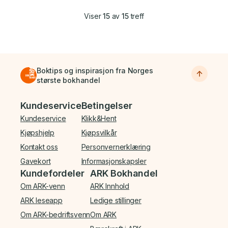
Viser
15
av
15
treff
Boktips og inspirasjon fra Norges
største bokhandel
Bunnmeny
Kundeservice
Betingelser
Kundeservice
Klikk&Hent
Kjøpshjelp
Kjøpsvilkår
Kontakt oss
Personvernerklæring
Gavekort
Informasjonskapsler
Kundefordeler
ARK Bokhandel
Om ARK-venn
ARK Innhold
ARK leseapp
Ledige stillinger
Om ARK-bedriftsvenn
Om ARK