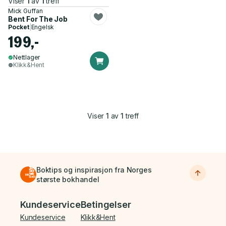
Viser
1
av
1
treff
Mick Guffan
Bent For The Job
Pocket
|
Engelsk
199,-
Nettlager
Klikk&Hent
Viser
1
av
1
treff
Boktips og inspirasjon fra Norges
største bokhandel
Bunnmeny
Kundeservice
Betingelser
Kundeservice
Klikk&Hent