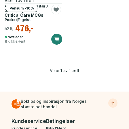
Viser
1
av
1
treff
Ajay H. Raithatha, Alastair J.
Pensum -10%
Glossop og 2 andre
Critical Care MCQs
Pocket
|
Engelsk
476,-
529,-
Nettlager
Klikk&Hent
Viser
1
av
1
treff
Boktips og inspirasjon fra Norges
største bokhandel
Bunnmeny
Kundeservice
Betingelser
Kundeservice
Klikk&Hent