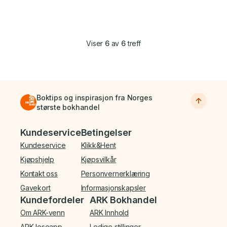
Viser
6
av
6
treff
Boktips og inspirasjon fra Norges
største bokhandel
Bunnmeny
Kundeservice
Betingelser
Kundeservice
Klikk&Hent
Kjøpshjelp
Kjøpsvilkår
Kontakt oss
Personvernerklæring
Gavekort
Informasjonskapsler
Kundefordeler
ARK Bokhandel
Om ARK-venn
ARK Innhold
ARK leseapp
Ledige stillinger