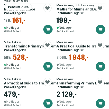
Viser
6
av
6
treff
Mike Askew
Mike Askew, Rob Eastaway
Pensum -10%
Battle of the Bulge
Maths for Mums and Dads
Pocket
|
Engelsk
Innbundet
|
Engelsk
161,-
199,-
179,-
Nettlager
Nettlager
Klikk&Hent
Klikk&Hent
Mike Askew
Mike Askew
Transforming Primary Mathematics
A Practical Guide to Transfor
Pocket
|
Engelsk
Innbundet
|
Engelsk
528,-
1 948,-
569,-
2 069,-
Nettlager
Nettlager
Klikk&Hent
Klikk&Hent
Mike Askew
Mike Askew
A Practical Guide to Transforming Primary Mathematics
Transforming Primary Mathem
Pocket
|
Engelsk
Innbundet
|
Engelsk
479,-
2 129,-
Nettlager
Nettlager
Klikk&Hent
Klikk&Hent