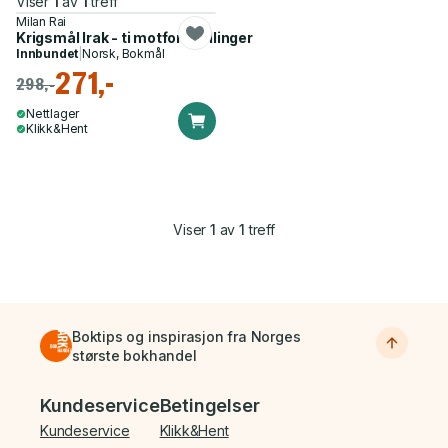
Viser
1
av
1
treff
Milan Rai
Krigsmål Irak - ti motforestillinger
Innbundet
|
Norsk, Bokmål
271,-
298,-
Nettlager
Klikk&Hent
Viser
1
av
1
treff
Boktips og inspirasjon fra Norges
største bokhandel
Bunnmeny
Kundeservice
Betingelser
Kundeservice
Klikk&Hent