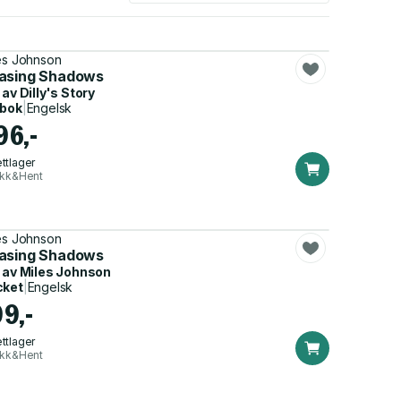
es Johnson
asing Shadows
 av
Dilly's Story
dbok
|
Engelsk
96,-
ttlager
ikk&Hent
es Johnson
asing Shadows
 av
Miles Johnson
cket
|
Engelsk
99,-
ttlager
ikk&Hent