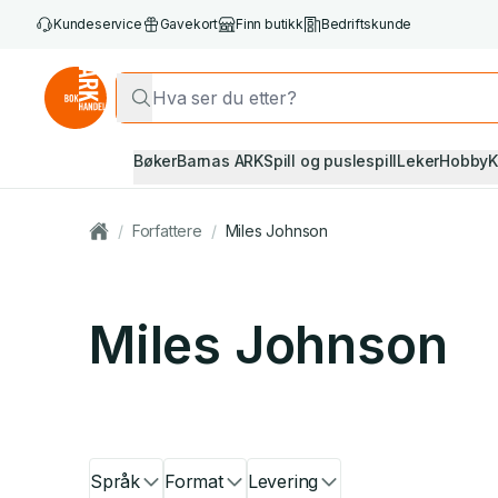
Kundeservice
Gavekort
Finn butikk
Bedriftskunde
Bøker
Barnas ARK
Spill og puslespill
Leker
Hobby
K
/
Forfattere
/
Miles Johnson
Miles Johnson
Språk
Format
Levering