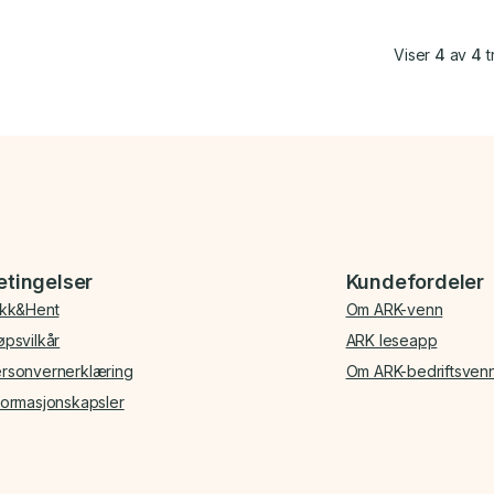
Viser
4
av
4
t
etingelser
Kundefordeler
ikk&Hent
Om ARK-venn
øpsvilkår
ARK leseapp
rsonvernerklæring
Om ARK-bedriftsven
formasjonskapsler