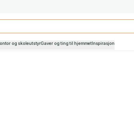
Studiestart! Alle* pensumbøker -20%
Se utvalget her
ontor og skoleutstyr
Gaver og ting til hjemmet
Inspirasjon