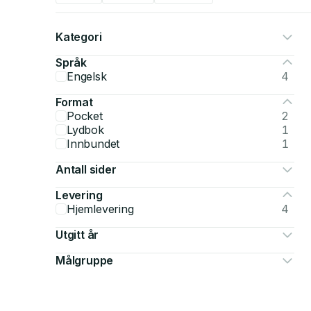
Kategori
Språk
Engelsk
4
Format
Pocket
2
Lydbok
1
Innbundet
1
Antall sider
Levering
Hjemlevering
4
Utgitt år
Målgruppe