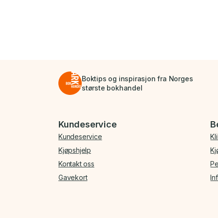
Boktips og inspirasjon fra Norges
største bokhandel
Bunnmeny
Kundeservice
B
Kundeservice
Kl
Kjøpshjelp
Kj
Kontakt oss
Pe
Gavekort
In