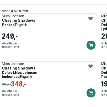
Viser
4
av
4
treff
Miles Johnson
Mil
Chasing Shadows
Ch
Pocket
|
Engelsk
Del
Ly
249,-
2
Nettlager
Ne
Klikk&Hent
Kl
Miles Johnson
Mil
Chasing Shadows
Ch
Del av
Miles Johnson
Del
Innbundet
|
Engelsk
Po
348,-
1
369,-
Nettlager
Ne
Klikk&Hent
Kl