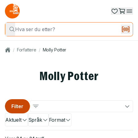
/
Forfattere
/
Molly Potter
Molly Potter
Filter
Aktuelt
Språk
Format