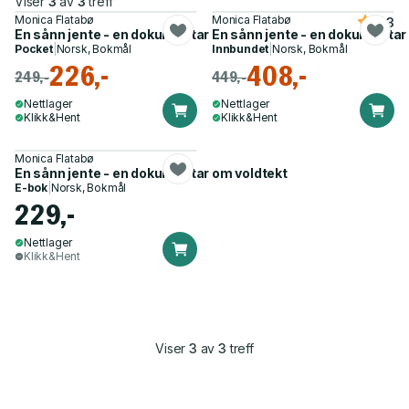
Viser
3
av
3
treff
Monica Flatabø
Monica Flatabø
4.3
En sånn jente - en dokumentar om voldtekt
En sånn jente - en dokumentar
Pocket
|
Norsk, Bokmål
Innbundet
|
Norsk, Bokmål
226,-
408,-
249,-
449,-
Nettlager
Nettlager
Klikk&Hent
Klikk&Hent
Monica Flatabø
En sånn jente - en dokumentar om voldtekt
E-bok
|
Norsk, Bokmål
229,-
Nettlager
Klikk&Hent
Viser
3
av
3
treff