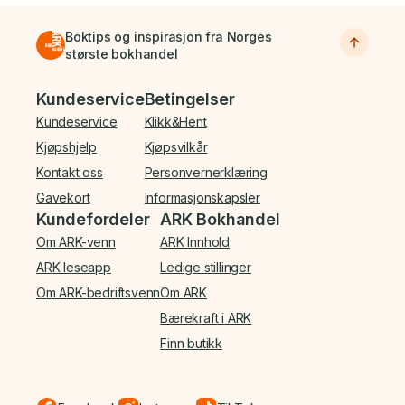
Boktips og inspirasjon fra Norges
største bokhandel
Bunnmeny
Kundeservice
Betingelser
Kundeservice
Klikk&Hent
Kjøpshjelp
Kjøpsvilkår
Kontakt oss
Personvernerklæring
Gavekort
Informasjonskapsler
Kundefordeler
ARK Bokhandel
Om ARK-venn
ARK Innhold
ARK leseapp
Ledige stillinger
Om ARK-bedriftsvenn
Om ARK
Bærekraft i ARK
Finn butikk