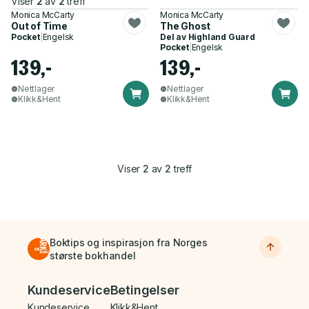
Viser
2
av
2
treff
Monica McCarty
Monica McCarty
Out of Time
The Ghost
Pocket
|
Engelsk
Del av
Highland Guard
Pocket
|
Engelsk
139,-
139,-
Nettlager
Nettlager
Klikk&Hent
Klikk&Hent
Viser
2
av
2
treff
Boktips og inspirasjon fra Norges
største bokhandel
Bunnmeny
Kundeservice
Betingelser
Kundeservice
Klikk&Hent