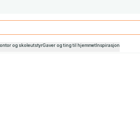
Studiestart! Alle* pensumbøker -20%
Se utvalget her
ontor og skoleutstyr
Gaver og ting til hjemmet
Inspirasjon