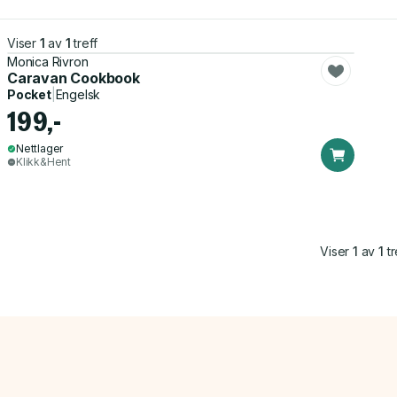
Viser
1
av
1
treff
Monica Rivron
Caravan Cookbook
Pocket
|
Engelsk
199,-
Nettlager
Klikk&Hent
Viser
1
av
1
tr