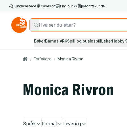
Kundeservice
Gavekort
Finn butikk
Bedriftskunde
Bøker
Barnas ARK
Spill og puslespill
Leker
Hobby
K
/
Forfattere
/
Monica Rivron
Monica Rivron
Språk
Format
Levering