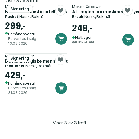
Viser
3
av
3
treff
Morten Goodwin
Morten Goodwin
Signering
Håndbok i kunstig intelligens - for studenter og ansatte i høy
AI - myten om maskinene
Pocket
|
Norsk, Bokmål
E-bok
|
Norsk, Bokmål
299,-
249,-
Forhåndsbestill
Nettlager
Forventes i salg
Klikk&Hent
13.08.2026
Morten Goodwin
Signering
Det teknologiske mennesket
Innbundet
|
Norsk, Bokmål
429,-
Forhåndsbestill
Forventes i salg
31.08.2026
Viser
3
av
3
treff