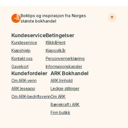
Boktips og inspirasjon fra Norges
største bokhandel
Bunnmeny
Kundeservice
Betingelser
Kundeservice
Klikk&Hent
Kjøpshjelp
Kjøpsvilkår
Kontakt oss
Personvernerklæring
Gavekort
Informasjonskapsler
Kundefordeler
ARK Bokhandel
Om ARK-venn
ARK Innhold
ARK leseapp
Ledige stillinger
Om ARK-bedriftsvenn
Om ARK
Bærekraft i ARK
Finn butikk