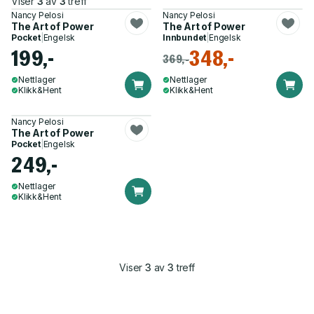
Viser
3
av
3
treff
Nancy Pelosi
Nancy Pelosi
The Art of Power
The Art of Power
Pocket
|
Engelsk
Innbundet
|
Engelsk
199,-
348,-
369,-
Nettlager
Nettlager
Klikk&Hent
Klikk&Hent
Nancy Pelosi
The Art of Power
Pocket
|
Engelsk
249,-
Nettlager
Klikk&Hent
Viser
3
av
3
treff