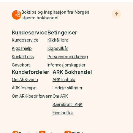
Boktips og inspirasjon fra Norges
største bokhandel
Bunnmeny
Kundeservice
Betingelser
Kundeservice
Klikk&Hent
Kjøpshjelp
Kjøpsvilkår
Kontakt oss
Personvernerklæring
Gavekort
Informasjonskapsler
Kundefordeler
ARK Bokhandel
Om ARK-venn
ARK Innhold
ARK leseapp
Ledige stillinger
Om ARK-bedriftsvenn
Om ARK
Bærekraft i ARK
Finn butikk