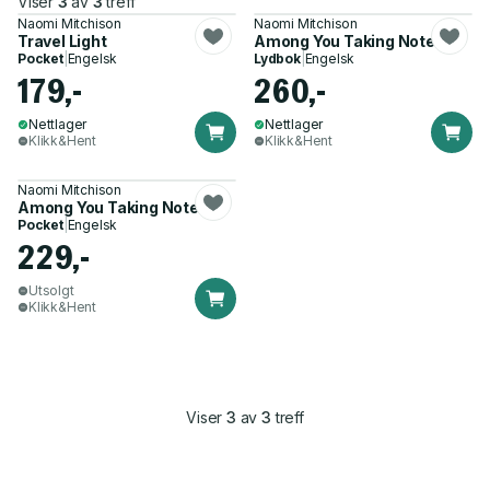
Viser
3
av
3
treff
Naomi Mitchison
Naomi Mitchison
Travel Light
Among You Taking Notes...
Pocket
|
Engelsk
Lydbok
|
Engelsk
179,-
260,-
Nettlager
Nettlager
Klikk&Hent
Klikk&Hent
Naomi Mitchison
Among You Taking Notes...
Pocket
|
Engelsk
229,-
Utsolgt
Klikk&Hent
Viser
3
av
3
treff