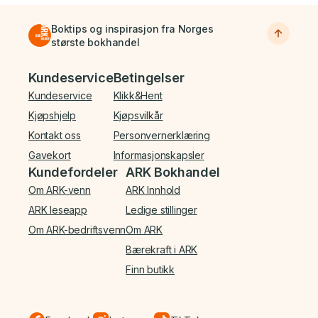
Boktips og inspirasjon fra Norges
største bokhandel
Bunnmeny
Kundeservice
Betingelser
Kundeservice
Klikk&Hent
Kjøpshjelp
Kjøpsvilkår
Kontakt oss
Personvernerklæring
Gavekort
Informasjonskapsler
Kundefordeler
ARK Bokhandel
Om ARK-venn
ARK Innhold
ARK leseapp
Ledige stillinger
Om ARK-bedriftsvenn
Om ARK
Bærekraft i ARK
Finn butikk