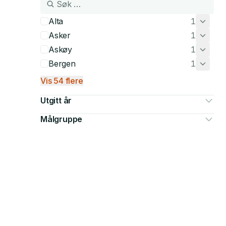
Alta
1
Asker
1
Askøy
1
Bergen
1
Vis 54 flere
Utgitt år
Målgruppe