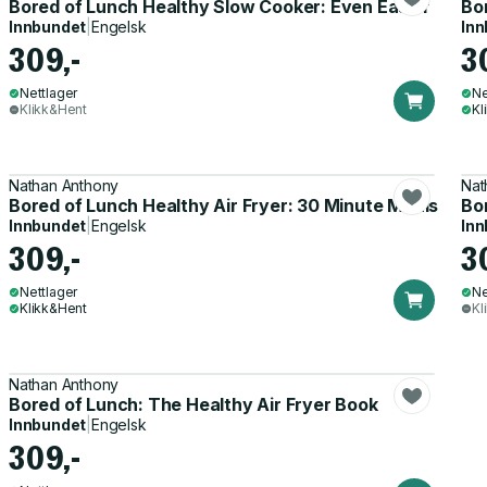
Bored of Lunch Healthy Slow Cooker: Even Easier
Bo
Innbundet
|
Engelsk
Inn
309,-
3
Nettlager
Ne
Klikk&Hent
Kl
Nathan Anthony
Nat
Bored of Lunch Healthy Air Fryer: 30 Minute Meals
Bo
Innbundet
|
Engelsk
Inn
309,-
3
Nettlager
Ne
Klikk&Hent
Kl
Nathan Anthony
Bored of Lunch: The Healthy Air Fryer Book
Innbundet
|
Engelsk
309,-