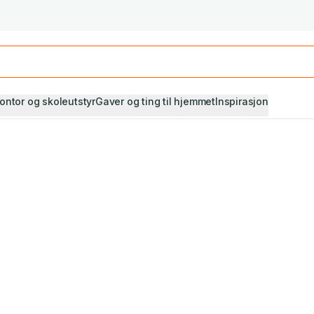
Studiestart! Alle* pensumbøker -20%
Se utvalget her
ontor og skoleutstyr
Gaver og ting til hjemmet
Inspirasjon