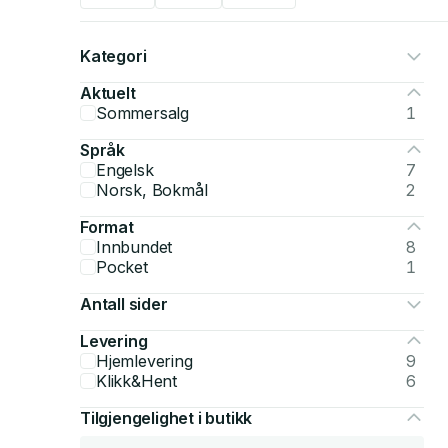
Kategori
Aktuelt
Sommersalg
1
Språk
Engelsk
7
Norsk, Bokmål
2
Format
Innbundet
8
Pocket
1
Antall sider
Levering
Hjemlevering
9
Klikk&Hent
6
Tilgjengelighet i butikk