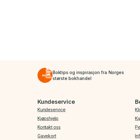
Boktips og inspirasjon fra Norges
største bokhandel
Bunnmeny
Kundeservice
B
Kundeservice
Kl
Kjøpshjelp
Kj
Kontakt oss
Pe
Gavekort
In