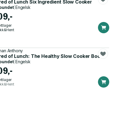
red of Lunch Six Ingredient Slow Cooker
bundet
|
Engelsk
09,-
ttlager
ikk&Hent
han Anthony
red of Lunch: The Healthy Slow Cooker Book
bundet
|
Engelsk
09,-
ttlager
ikk&Hent