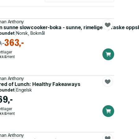
han Anthony
rifter
n sunne slowcooker-boka - sunne, rimelige og raske oppsk
bundet
|
Norsk, Bokmål
363,-
,-
ttlager
ikk&Hent
han Anthony
red of Lunch: Healthy Fakeaways
bundet
|
Engelsk
69,-
ttlager
ikk&Hent
han Anthony