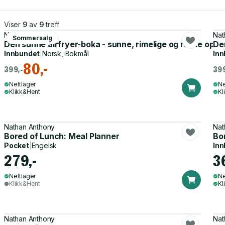
Viser
9
av
9
treff
Nathan Anthony
Nat
Sommersalg
Den sunne airfryer-boka - sunne, rimelige og raske oppsk
De
Innbundet
|
Norsk, Bokmål
Inn
80,-
399,-
399
Nettlager
Ne
Klikk&Hent
Kl
Nathan Anthony
Nat
Bored of Lunch: Meal Planner
Bo
Pocket
|
Engelsk
Inn
279,-
3
Nettlager
Ne
Klikk&Hent
Kl
Nathan Anthony
Nat