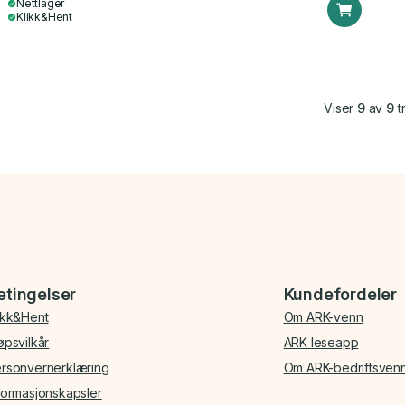
Nettlager
Klikk&Hent
Viser
9
av
9
tr
etingelser
Kundefordeler
ikk&Hent
Om ARK-venn
øpsvilkår
ARK leseapp
rsonvernerklæring
Om ARK-bedriftsven
formasjonskapsler