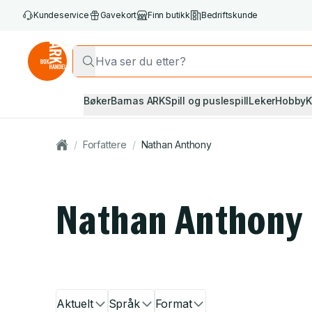
Kundeservice
Gavekort
Finn butikk
Bedriftskunde
Bøker
Barnas ARK
Spill og puslespill
Leker
Hobby
K
/
Forfattere
/
Nathan Anthony
Nathan Anthony
Aktuelt
Språk
Format