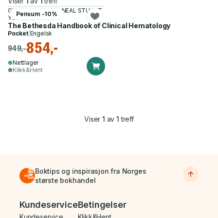
Viser
1
av
1
treff
GRIFFIN RODGERS, NEAL STUART
Pensum -10%
YOUNG
The Bethesda Handbook of Clinical Hematology
Pocket
|
Engelsk
854,-
949,-
Nettlager
Klikk&Hent
Viser
1
av
1
treff
Boktips og inspirasjon fra Norges
største bokhandel
Bunnmeny
Kundeservice
Betingelser
Kundeservice
Klikk&Hent